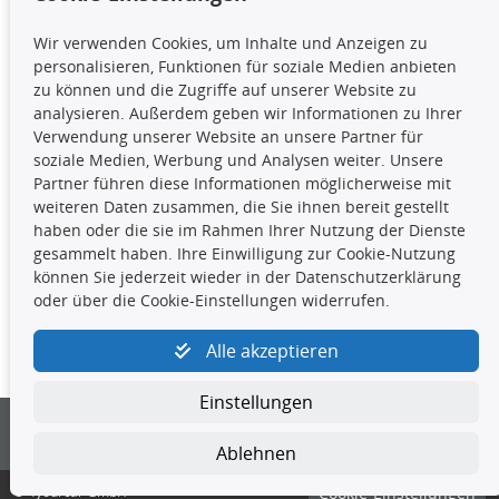
TecDoc Inside
Wir verwenden Cookies, um Inhalte und Anzeigen zu
Die hier angezeigten Daten,
personalisieren, Funktionen für soziale Medien anbieten
insbesondere die gesamte Datenbank,
zu können und die Zugriffe auf unserer Website zu
dürfen nicht kopiert werden. Es ist zu
analysieren. Außerdem geben wir Informationen zu Ihrer
unterlassen, die Daten oder die gesamte Datenbank ohne
Verwendung unserer Website an unsere Partner für
vorherige Zustimmung TecDocs zu vervielfältigen, zu
soziale Medien, Werbung und Analysen weiter. Unsere
verbreiten und/oder diese Handlungen durch Dritte ausführen
Partner führen diese Informationen möglicherweise mit
zu lassen. Ein Zuwiderhandeln stellt eine
weiteren Daten zusammen, die Sie ihnen bereit gestellt
Urheberrechtsverletzung dar und wird verfolgt.
haben oder die sie im Rahmen Ihrer Nutzung der Dienste
gesammelt haben. Ihre Einwilligung zur Cookie-Nutzung
können Sie jederzeit wieder in der Datenschutzerklärung
Kontakt
oder über die Cookie-Einstellungen widerrufen.
4yourcar GmbH
|
Avidesweg 1
|
27386 Hemsbünde
|
Alle akzeptieren
kundenservice@4yourcar.de
Einstellungen
Ablehnen
© 4yourcar GmbH
Cookie-Einstellungen