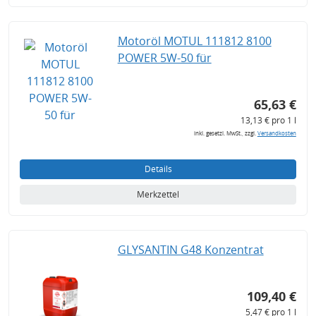
Motoröl MOTUL 111812 8100
POWER 5W-50 für
65,63 €
13,13 € pro 1 l
inkl. gesetzl. MwSt., zzgl.
Versandkosten
Details
Merkzettel
GLYSANTIN G48 Konzentrat
109,40 €
5,47 € pro 1 l