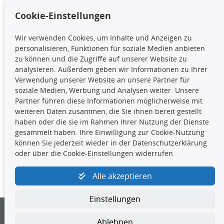
Cookie-Einstellungen
TecDoc Inside
Wir verwenden Cookies, um Inhalte und Anzeigen zu
Die hier angezeigten Daten,
personalisieren, Funktionen für soziale Medien anbieten
insbesondere die gesamte Datenbank,
zu können und die Zugriffe auf unserer Website zu
dürfen nicht kopiert werden. Es ist zu
analysieren. Außerdem geben wir Informationen zu Ihrer
unterlassen, die Daten oder die gesamte Datenbank ohne
Verwendung unserer Website an unsere Partner für
vorherige Zustimmung TecDocs zu vervielfältigen, zu
soziale Medien, Werbung und Analysen weiter. Unsere
verbreiten und/oder diese Handlungen durch Dritte ausführen
Partner führen diese Informationen möglicherweise mit
zu lassen. Ein Zuwiderhandeln stellt eine
weiteren Daten zusammen, die Sie ihnen bereit gestellt
Urheberrechtsverletzung dar und wird verfolgt.
haben oder die sie im Rahmen Ihrer Nutzung der Dienste
gesammelt haben. Ihre Einwilligung zur Cookie-Nutzung
können Sie jederzeit wieder in der Datenschutzerklärung
Kontakt
oder über die Cookie-Einstellungen widerrufen.
4yourcar GmbH
|
Avidesweg 1
|
27386 Hemsbünde
|
Alle akzeptieren
kundenservice@4yourcar.de
Einstellungen
Ablehnen