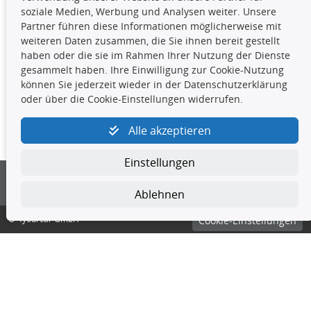
vorherige Zustimmung TecDocs zu vervielfältigen, zu
soziale Medien, Werbung und Analysen weiter. Unsere
verbreiten und/oder diese Handlungen durch Dritte ausführen
Partner führen diese Informationen möglicherweise mit
zu lassen. Ein Zuwiderhandeln stellt eine
weiteren Daten zusammen, die Sie ihnen bereit gestellt
Urheberrechtsverletzung dar und wird verfolgt.
haben oder die sie im Rahmen Ihrer Nutzung der Dienste
gesammelt haben. Ihre Einwilligung zur Cookie-Nutzung
können Sie jederzeit wieder in der Datenschutzerklärung
Kontakt
oder über die Cookie-Einstellungen widerrufen.
4yourcar GmbH
|
Avidesweg 1
|
27386 Hemsbünde
|
Alle akzeptieren
kundenservice@4yourcar.de
Einstellungen
Ablehnen
© 4yourcar GmbH
Cookie-Einstellungen