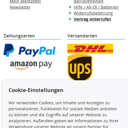
Mein Merkzettel
Barrierefreiheit
Newsletter
Hilfe / Alt-Öl / Batterien
Widerrufsbelehrung
Vertrag widerrufen
Zahlungsarten
Versandarten
Cookie-Einstellungen
TecDoc Inside
Wir verwenden Cookies, um Inhalte und Anzeigen zu
Die hier angezeigten Daten,
personalisieren, Funktionen für soziale Medien anbieten
insbesondere die gesamte Datenbank,
zu können und die Zugriffe auf unserer Website zu
dürfen nicht kopiert werden. Es ist zu
analysieren. Außerdem geben wir Informationen zu Ihrer
unterlassen, die Daten oder die gesamte Datenbank ohne
Verwendung unserer Website an unsere Partner für