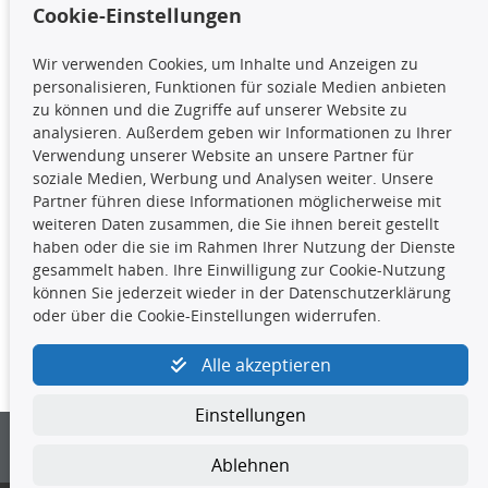
Cookie-Einstellungen
TecDoc Inside
Wir verwenden Cookies, um Inhalte und Anzeigen zu
Die hier angezeigten Daten,
personalisieren, Funktionen für soziale Medien anbieten
insbesondere die gesamte Datenbank,
zu können und die Zugriffe auf unserer Website zu
dürfen nicht kopiert werden. Es ist zu
analysieren. Außerdem geben wir Informationen zu Ihrer
unterlassen, die Daten oder die gesamte Datenbank ohne
Verwendung unserer Website an unsere Partner für
vorherige Zustimmung TecDocs zu vervielfältigen, zu
soziale Medien, Werbung und Analysen weiter. Unsere
verbreiten und/oder diese Handlungen durch Dritte ausführen
Partner führen diese Informationen möglicherweise mit
zu lassen. Ein Zuwiderhandeln stellt eine
weiteren Daten zusammen, die Sie ihnen bereit gestellt
Urheberrechtsverletzung dar und wird verfolgt.
haben oder die sie im Rahmen Ihrer Nutzung der Dienste
gesammelt haben. Ihre Einwilligung zur Cookie-Nutzung
können Sie jederzeit wieder in der Datenschutzerklärung
Kontakt
oder über die Cookie-Einstellungen widerrufen.
4yourcar GmbH
|
Avidesweg 1
|
27386 Hemsbünde
|
Alle akzeptieren
kundenservice@4yourcar.de
Einstellungen
Ablehnen