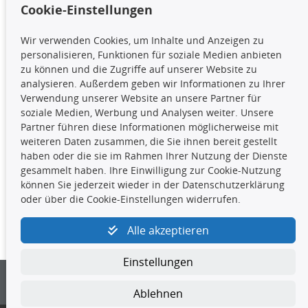
Cookie-Einstellungen
TecDoc Inside
Wir verwenden Cookies, um Inhalte und Anzeigen zu
Die hier angezeigten Daten,
personalisieren, Funktionen für soziale Medien anbieten
insbesondere die gesamte Datenbank,
zu können und die Zugriffe auf unserer Website zu
dürfen nicht kopiert werden. Es ist zu
analysieren. Außerdem geben wir Informationen zu Ihrer
unterlassen, die Daten oder die gesamte Datenbank ohne
Verwendung unserer Website an unsere Partner für
vorherige Zustimmung TecDocs zu vervielfältigen, zu
soziale Medien, Werbung und Analysen weiter. Unsere
verbreiten und/oder diese Handlungen durch Dritte ausführen
Partner führen diese Informationen möglicherweise mit
zu lassen. Ein Zuwiderhandeln stellt eine
weiteren Daten zusammen, die Sie ihnen bereit gestellt
Urheberrechtsverletzung dar und wird verfolgt.
haben oder die sie im Rahmen Ihrer Nutzung der Dienste
gesammelt haben. Ihre Einwilligung zur Cookie-Nutzung
können Sie jederzeit wieder in der Datenschutzerklärung
Kontakt
oder über die Cookie-Einstellungen widerrufen.
4yourcar GmbH
|
Avidesweg 1
|
27386 Hemsbünde
|
Alle akzeptieren
kundenservice@4yourcar.de
Einstellungen
Ablehnen