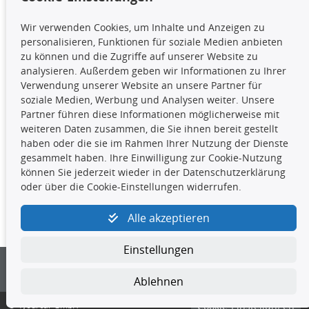
TecDoc Inside
Wir verwenden Cookies, um Inhalte und Anzeigen zu
Die hier angezeigten Daten,
personalisieren, Funktionen für soziale Medien anbieten
insbesondere die gesamte Datenbank,
zu können und die Zugriffe auf unserer Website zu
dürfen nicht kopiert werden. Es ist zu
analysieren. Außerdem geben wir Informationen zu Ihrer
unterlassen, die Daten oder die gesamte Datenbank ohne
Verwendung unserer Website an unsere Partner für
vorherige Zustimmung TecDocs zu vervielfältigen, zu
soziale Medien, Werbung und Analysen weiter. Unsere
verbreiten und/oder diese Handlungen durch Dritte ausführen
Partner führen diese Informationen möglicherweise mit
zu lassen. Ein Zuwiderhandeln stellt eine
weiteren Daten zusammen, die Sie ihnen bereit gestellt
Urheberrechtsverletzung dar und wird verfolgt.
haben oder die sie im Rahmen Ihrer Nutzung der Dienste
gesammelt haben. Ihre Einwilligung zur Cookie-Nutzung
können Sie jederzeit wieder in der Datenschutzerklärung
Kontakt
oder über die Cookie-Einstellungen widerrufen.
4yourcar GmbH
|
Avidesweg 1
|
27386 Hemsbünde
|
Alle akzeptieren
kundenservice@4yourcar.de
Einstellungen
Ablehnen
© 4yourcar GmbH
Cookie-Einstellungen