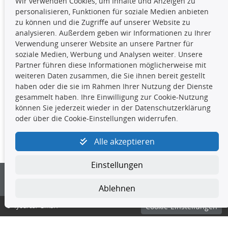
Wir verwenden Cookies, um Inhalte und Anzeigen zu
Die hier angezeigten Daten,
personalisieren, Funktionen für soziale Medien anbieten
insbesondere die gesamte Datenbank,
zu können und die Zugriffe auf unserer Website zu
dürfen nicht kopiert werden. Es ist zu
analysieren. Außerdem geben wir Informationen zu Ihrer
unterlassen, die Daten oder die gesamte Datenbank ohne
Verwendung unserer Website an unsere Partner für
vorherige Zustimmung TecDocs zu vervielfältigen, zu
soziale Medien, Werbung und Analysen weiter. Unsere
verbreiten und/oder diese Handlungen durch Dritte ausführen
Partner führen diese Informationen möglicherweise mit
zu lassen. Ein Zuwiderhandeln stellt eine
weiteren Daten zusammen, die Sie ihnen bereit gestellt
Urheberrechtsverletzung dar und wird verfolgt.
haben oder die sie im Rahmen Ihrer Nutzung der Dienste
gesammelt haben. Ihre Einwilligung zur Cookie-Nutzung
können Sie jederzeit wieder in der Datenschutzerklärung
Kontakt
oder über die Cookie-Einstellungen widerrufen.
4yourcar GmbH
|
Avidesweg 1
|
27386 Hemsbünde
|
Alle akzeptieren
kundenservice@4yourcar.de
Einstellungen
Ablehnen
© 4yourcar GmbH
Cookie-Einstellungen