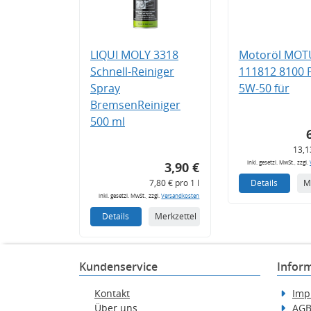
LIQUI MOLY 3318
Motoröl MOT
Schnell-Reiniger
111812 8100
Spray
5W-50 für
BremsenReiniger
500 ml
13,1
inkl. gesetzl. MwSt., zzgl.
3,90 €
7,80 € pro 1 l
Details
M
inkl. gesetzl. MwSt., zzgl.
Versandkosten
Details
Merkzettel
Kundenservice
Infor
Kontakt
Imp
Über uns
AG