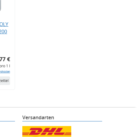
MOLY
200
77 €
pro 1 l
ndkosten
ettel
Versandarten