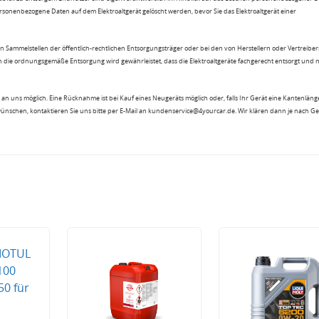
rsonenbezogene Daten auf dem Elektroaltgerät gelöscht werden, bevor Sie das Elektroaltgerät einer
n Sammelstellen der öffentlich-rechtlichen Entsorgungsträger oder bei den von Herstellern oder Vertreiber
 die ordnungsgemäße Entsorgung wird gewährleistet, dass die Elektroaltgeräte fachgerecht entsorgt und 
an uns möglich. Eine Rücknahme ist bei Kauf eines Neugeräts möglich oder, falls Ihr Gerät eine Kantenlänge
wünschen, kontaktieren Sie uns bitte per E-Mail an kundenservice@4yourcar.de. Wir klären dann je nach G