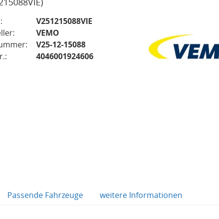
215088VIE)
:
V251215088VIE
ller:
VEMO
nummer:
V25-12-15088
.:
4046001924606
Passende Fahrzeuge
weitere Informationen