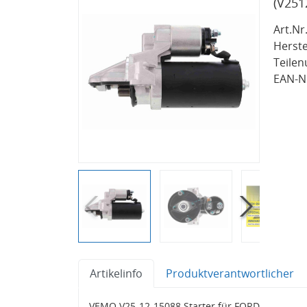
(V251
Art.Nr.
Herste
Teile
EAN-Nr
Artikelinfo
Produktverantwortlicher
VEMO V25-12-15088 Starter für FORD