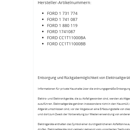
Hersteller-Artikelnummern:
FORD 1 731 774
FORD 1 741 087
FORD 1 880 119
FORD 1741087
FORD CC1T11000BA
FORD CC1T11000BB
Entsorgung und Rückgabemöglichkeit von Elektroaltgerä
Informationen für private Haushalte über die ordnungsgemäße Entsorgung
Elektro- und Elektronikgeräte, die zu Abfall geworden sind, werden als Altg
zuzuführen. Elektroaltgeräte gehören insbesondere nicht in den Hausmüll,
Altgerät umschlossen sind, vor der Abgabe an eine Erfassungsstelle von diese
und dort zum Zweck der Vorbereitung zur Wiederverwendung von anderen E
Elektrogeräte enthalten das Symbol einer durchgestrichenen Abfalltonne a
dürfen. Elektroaltgeräte sind vielmehr getrennt vom unsortierten Siedlung