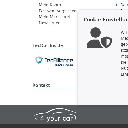
Mein Konto
Dat
Passwort vergessen
Erkl
Mein Merkzettel
Hilf
Cookie-Einstellu
Newsletter
Wid
Ver
Wir
Med
geb
TecDoc Inside
soz
mög
Die hier angezeigten Dat
sie
gesamte Datenbank ohne 
Nut
ausführen zu lassen. Ein
Ein
Kontakt
4yourc