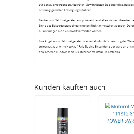
auf den zu entsorgenden Altgeräten. Gewährleisten Sie daher bitte, dass pe
ordnungsgemäßen Entsorgung zuführen.
Besitzer von Elektroaltgeräten aus privaten Haushalten können diese bei de
Sinne des Elektrogesetzes eingerichteten Rücknahmestellen abgeben. Durch
Auswirkungen auf die Umwelt vermieden werden.
Eine Abgabe von Elektroaltgeräten ist ebenfalls durch Einsendung der Ware 
cm besitzt, auch ohne Neukauf. Falls Sie eine Einsendung der Ware an uns 
den sicheren Rücktransport. Die Rücknahme ist für Sie kostenlos.
Kunden kauften auch