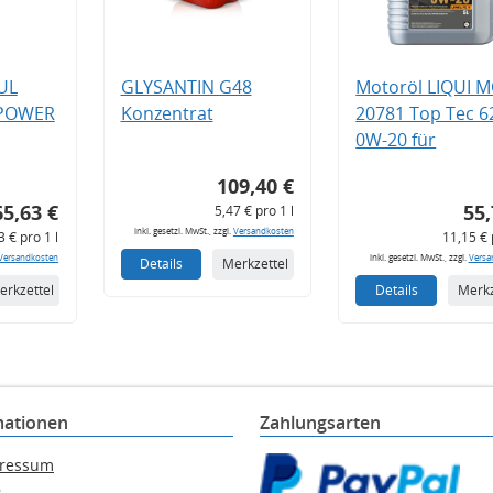
UL
GLYSANTIN G48
Motoröl LIQUI 
 POWER
Konzentrat
20781 Top Tec 6
0W-20 für
109,40 €
65,63 €
55,
5,47 € pro 1 l
inkl. gesetzl. MwSt., zzgl.
Versandkosten
3 € pro 1 l
11,15 € 
Versandkosten
inkl. gesetzl. MwSt., zzgl.
Versa
Details
Merkzettel
erkzettel
Details
Merkz
mationen
Zahlungsarten
ressum
B