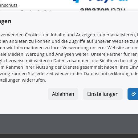
enschutz
ärung zur Barrierefreiheit
e / Alt-Öl / Batterien
ngen
errufsbelehrung
trag widerrufen
 verwenden Cookies, um Inhalte und Anzeigen zu personalisieren, 
ien anbieten zu können und die Zugriffe auf unserer Website zu
en wir Informationen zu Ihrer Verwendung unserer Website an uns
iale Medien, Werbung und Analysen weiter. Unsere Partner führen
licherweise mit weiteren Daten zusammen, die Sie ihnen bereit ge
en, insbesondere die gesamte Datenbank, dürfen nicht kopiert werd
 im Rahmen Ihrer Nutzung der Dienste gesammelt haben. Ihre Einwi
vorherige Zustimmung TecDocs zu vervielfältigen, zu verbreiten 
zung können Sie jederzeit wieder in der Datenschutzerklärung ode
 Zuwiderhandeln stellt eine Urheberrechtsverletzung dar und wird 
stellungen widerrufen.
Ablehnen
Einstellungen
ar GmbH
|
Avidesweg 1
|
27386 Hemsbünde
|
kundenservice@4yo