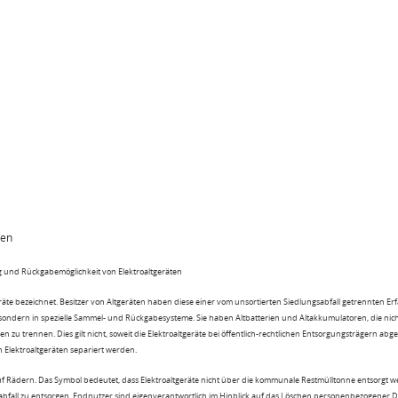
ten
 und Rückgabemöglichkeit von Elektroaltgeräten
eräte bezeichnet. Besitzer von Altgeräten haben diese einer vom unsortierten Siedlungsabfall getrennten Er
 sondern in spezielle Sammel- und Rückgabesysteme. Sie haben Altbatterien und Altakkumulatoren, die nic
n zu trennen. Dies gilt nicht, soweit die Elektroaltgeräte bei öffentlich-rechtlichen Entsorgungsträgern ab
lektroaltgeräten separiert werden.
uf Rädern. Das Symbol bedeutet, dass Elektroaltgeräte nicht über die kommunale Restmülltonne entsorgt 
sabfall zu entsorgen. Endnutzer sind eigenverantwortlich im Hinblick auf das Löschen personenbezogener 