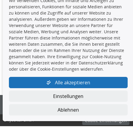
Wir verwenden Cookies, um Inhalte und Anzeigen zu
Die hier angezeigten Daten,
personalisieren, Funktionen für soziale Medien anbieten
insbesondere die gesamte Datenbank,
zu können und die Zugriffe auf unserer Website zu
dürfen nicht kopiert werden. Es ist zu
analysieren. Außerdem geben wir Informationen zu Ihrer
unterlassen, die Daten oder die gesamte Datenbank ohne
Verwendung unserer Website an unsere Partner für
vorherige Zustimmung TecDocs zu vervielfältigen, zu
soziale Medien, Werbung und Analysen weiter. Unsere
verbreiten und/oder diese Handlungen durch Dritte ausführen
Partner führen diese Informationen möglicherweise mit
zu lassen. Ein Zuwiderhandeln stellt eine
weiteren Daten zusammen, die Sie ihnen bereit gestellt
Urheberrechtsverletzung dar und wird verfolgt.
haben oder die sie im Rahmen Ihrer Nutzung der Dienste
gesammelt haben. Ihre Einwilligung zur Cookie-Nutzung
können Sie jederzeit wieder in der Datenschutzerklärung
Kontakt
oder über die Cookie-Einstellungen widerrufen.
4yourcar GmbH
|
Avidesweg 1
|
27386 Hemsbünde
|
Alle akzeptieren
kundenservice@4yourcar.de
Einstellungen
Ablehnen
© 4yourcar GmbH
Cookie-Einstellungen