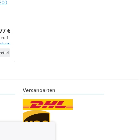
200
77 €
pro 1 l
ndkosten
ettel
Versandarten