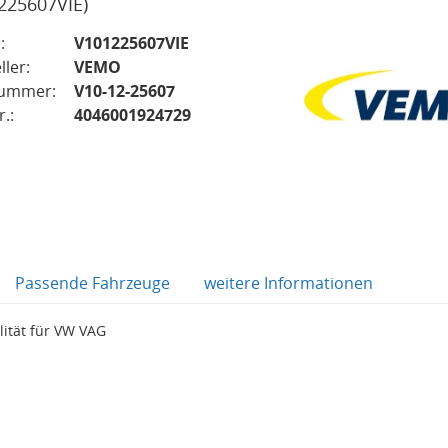
225607VIE)
:
V101225607VIE
ller:
VEMO
nummer:
V10-12-25607
.:
4046001924729
Passende Fahrzeuge
weitere Informationen
ität für VW VAG