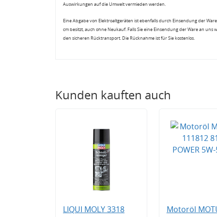
Auswirkungen auf die Umwelt vermieden werden.
Eine Abgabe von Elektroaltgeräten ist ebenfalls durch Einsendung der Ware 
cm besitzt, auch ohne Neukauf. Falls Sie eine Einsendung der Ware an uns 
den sicheren Rücktransport. Die Rücknahme ist für Sie kostenlos.
Kunden kauften auch
LIQUI MOLY 3318
Motoröl MOT