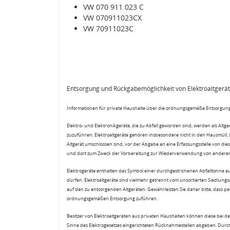
VW 070 911 023 C
VW 070911023CX
VW 70911023C
Entsorgung und Rückgabemöglichkeit von Elektroaltgerä
Informationen für private Haushalte über die ordnungsgemäße Entsorgung
Elektro- und Elektronikgeräte, die zu Abfall geworden sind, werden als Altg
zuzuführen. Elektroaltgeräte gehören insbesondere nicht in den Hausmüll,
Altgerät umschlossen sind, vor der Abgabe an eine Erfassungsstelle von diese
und dort zum Zweck der Vorbereitung zur Wiederverwendung von anderen E
Elektrogeräte enthalten das Symbol einer durchgestrichenen Abfalltonne a
dürfen. Elektroaltgeräte sind vielmehr getrennt vom unsortierten Siedlung
auf den zu entsorgenden Altgeräten. Gewährleisten Sie daher bitte, dass pe
ordnungsgemäßen Entsorgung zuführen.
Besitzer von Elektroaltgeräten aus privaten Haushalten können diese bei de
Sinne des Elektrogesetzes eingerichteten Rücknahmestellen abgeben. Durch