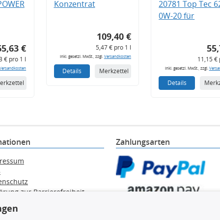
 POWER
Konzentrat
20781 Top Tec 6
0W-20 für
109,40 €
65,63 €
55,
5,47 € pro 1 l
inkl. gesetzl. MwSt., zzgl.
Versandkosten
3 € pro 1 l
11,15 € 
Versandkosten
inkl. gesetzl. MwSt., zzgl.
Versa
Details
Merkzettel
erkzettel
Details
Merkz
mationen
Zahlungsarten
ressum
B
enschutz
ärung zur Barrierefreiheit
e / Alt-Öl / Batterien
ngen
errufsbelehrung