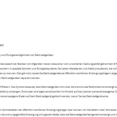
ten
 und Rückgabemöglichkeit von Elektroaltgeräten
eräte bezeichnet. Besitzer von Altgeräten haben diese einer vom unsortierten Siedlungsabfall getrennten Er
 sondern in spezielle Sammel- und Rückgabesysteme. Sie haben Altbatterien und Altakkumulatoren, die nic
n zu trennen. Dies gilt nicht, soweit die Elektroaltgeräte bei öffentlich-rechtlichen Entsorgungsträgern ab
lektroaltgeräten separiert werden.
uf Rädern. Das Symbol bedeutet, dass Elektroaltgeräte nicht über die kommunale Restmülltonne entsorgt 
sabfall zu entsorgen. Endnutzer sind eigenverantwortlich im Hinblick auf das Löschen personenbezogener 
rsonenbezogene Daten auf dem Elektroaltgerät gelöscht werden, bevor Sie das Elektroaltgerät einer
n Sammelstellen der öffentlich-rechtlichen Entsorgungsträger oder bei den von Herstellern oder Vertreiber
 die ordnungsgemäße Entsorgung wird gewährleistet, dass die Elektroaltgeräte fachgerecht entsorgt und 