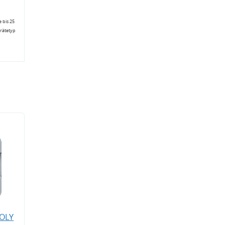
 bis 25
erätetyp
MOLY