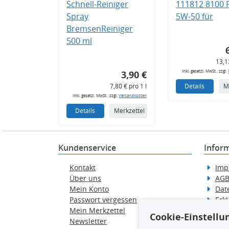
Schnell-Reiniger
111812 8100
Spray
5W-50 für
BremsenReiniger
500 ml
13,1
inkl. gesetzl. MwSt., zzgl.
3,90 €
7,80 € pro 1 l
Details
M
inkl. gesetzl. MwSt., zzgl.
Versandkosten
Details
Merkzettel
Kundenservice
Infor
Kontakt
Imp
Über uns
AG
Mein Konto
Dat
Passwort vergessen
Erkl
Mein Merkzettel
Hilf
Cookie-Einstellu
Newsletter
Wid