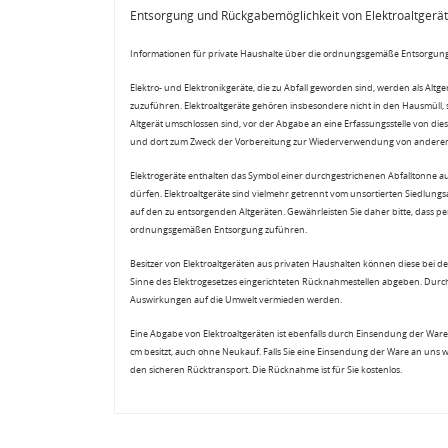
Entsorgung und Rückgabemöglichkeit von Elektroaltgerä
Informationen für private Haushalte über die ordnungsgemäße Entsorgung
Elektro- und Elektronikgeräte, die zu Abfall geworden sind, werden als Altg
zuzuführen. Elektroaltgeräte gehören insbesondere nicht in den Hausmüll,
Altgerät umschlossen sind, vor der Abgabe an eine Erfassungsstelle von diese
und dort zum Zweck der Vorbereitung zur Wiederverwendung von anderen E
Elektrogeräte enthalten das Symbol einer durchgestrichenen Abfalltonne a
dürfen. Elektroaltgeräte sind vielmehr getrennt vom unsortierten Siedlung
auf den zu entsorgenden Altgeräten. Gewährleisten Sie daher bitte, dass pe
ordnungsgemäßen Entsorgung zuführen.
Besitzer von Elektroaltgeräten aus privaten Haushalten können diese bei de
Sinne des Elektrogesetzes eingerichteten Rücknahmestellen abgeben. Durch
Auswirkungen auf die Umwelt vermieden werden.
Eine Abgabe von Elektroaltgeräten ist ebenfalls durch Einsendung der Ware 
cm besitzt, auch ohne Neukauf. Falls Sie eine Einsendung der Ware an uns 
den sicheren Rücktransport. Die Rücknahme ist für Sie kostenlos.