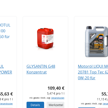
UL
GLYSANTIN G48
Motoröl LIQUI 
 POWER
Konzentrat
20781 Top Tec 6
0W-20 für
109,40 €
65,63 €
55,
5,47 € pro 1 l
inkl. gesetzl. MwSt., zzgl.
Versandkosten
3 € pro 1 l
11,15 € 
Versandkosten
inkl. gesetzl. MwSt., zzgl.
Versa
Details
Merkzettel