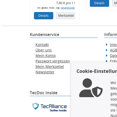
7,80 € pro 1 l
Details
M
inkl. gesetzl. MwSt., zzgl.
Versandkosten
Details
Merkzettel
Kundenservice
Infor
Kontakt
Imp
Über uns
AG
Mein Konto
Dat
Passwort vergessen
Erkl
Mein Merkzettel
Hilf
Cookie-Einstellu
Newsletter
Wid
Ver
Wir
Med
TecDoc Inside
geb
soz
Die hier angezeigten Dat
mög
gesamte Datenbank ohne 
sie
ausführen zu lassen. Ein
Nut