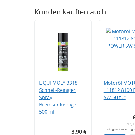
Kunden kauften auch
LIQUI MOLY 3318
Motoröl MOT
Schnell-Reiniger
111812 8100
Spray
5W-50 für
BremsenReiniger
500 ml
13,1
inkl. gesetzl. MwSt., zzgl.
3,90 €