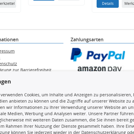
erkzettel
Details
Merkz
mationen
Zahlungsarten
ressum
B
enschutz
ärung zur Barrierefreiheit
e / Alt-Öl / Batterien
ngen
errufsbelehrung
trag widerrufen
 verwenden Cookies, um Inhalte und Anzeigen zu personalisieren, 
ien anbieten zu können und die Zugriffe auf unserer Website zu
en wir Informationen zu Ihrer Verwendung unserer Website an uns
iale Medien, Werbung und Analysen weiter. Unsere Partner führen
en, insbesondere die gesamte Datenbank, dürfen nicht kopiert werd
licherweise mit weiteren Daten zusammen, die Sie ihnen bereit ge
vorherige Zustimmung TecDocs zu vervielfältigen, zu verbreiten 
 im Rahmen Ihrer Nutzung der Dienste gesammelt haben. Ihre Einwi
 Zuwiderhandeln stellt eine Urheberrechtsverletzung dar und wird 
zung können Sie jederzeit wieder in der Datenschutzerklärung ode