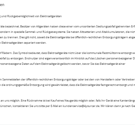
ten
 und Rückgabemöglichkeit von Elektroaltgeräten
eräte bezeichnet. Besitzer von Altgeräten haben diese einer vom unsortierten Siedlungsabfall getrennten Er
 sondern in spezielle Sammel- und Rückgabesysteme. Sie haben Altbatterien und Altakkumulatoren, die nic
n zu trennen. Dies gilt nicht, soweit die Elektroaltgeräte bei öffentlich-rechtlichen Entsorgungsträgern ab
lektroaltgeräten separiert werden.
uf Rädern. Das Symbol bedeutet, dass Elektroaltgeräte nicht über die kommunale Restmülltonne entsorgt 
sabfall zu entsorgen. Endnutzer sind eigenverantwortlich im Hinblick auf das Löschen personenbezogener 
rsonenbezogene Daten auf dem Elektroaltgerät gelöscht werden, bevor Sie das Elektroaltgerät einer
n Sammelstellen der öffentlich-rechtlichen Entsorgungsträger oder bei den von Herstellern oder Vertreiber
 die ordnungsgemäße Entsorgung wird gewährleistet, dass die Elektroaltgeräte fachgerecht entsorgt und 
an uns möglich. Eine Rücknahme ist bei Kauf eines Neugeräts möglich oder, falls Ihr Gerät eine Kantenlänge
wünschen, kontaktieren Sie uns bitte per E-Mail an kundenservice@4yourcar.de. Wir klären dann je nach G