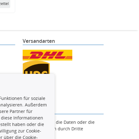
ettel
Versandarten
Funktionen für soziale
 analysieren. Außerdem
ere Partner für
 diese Informationen
en. Es ist zu unterlassen, die Daten oder die
stellt haben oder die
und/oder diese Handlungen durch Dritte
lligung zur Cookie-
verfolgt.
r über die Cookie-