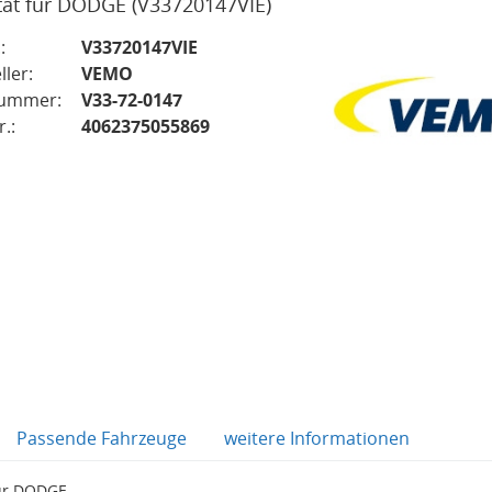
tät für DODGE
(V33720147VIE)
:
V33720147VIE
ller:
VEMO
nummer:
V33-72-0147
.:
4062375055869
Passende Fahrzeuge
weitere Informationen
für DODGE