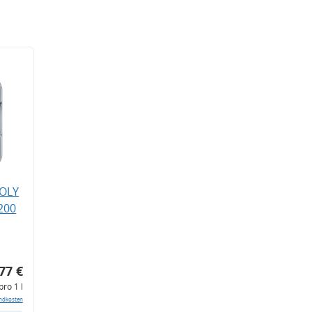
MOLY
200
77 €
pro 1 l
ndkosten