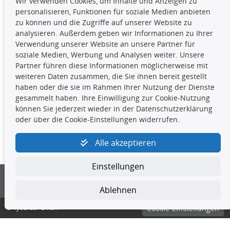
Wir verwenden Cookies, um Inhalte und Anzeigen zu
Die hier angezeigten Daten,
personalisieren, Funktionen für soziale Medien anbieten
insbesondere die gesamte Datenbank,
zu können und die Zugriffe auf unserer Website zu
dürfen nicht kopiert werden. Es ist zu
analysieren. Außerdem geben wir Informationen zu Ihrer
unterlassen, die Daten oder die gesamte Datenbank ohne
Verwendung unserer Website an unsere Partner für
vorherige Zustimmung TecDocs zu vervielfältigen, zu
soziale Medien, Werbung und Analysen weiter. Unsere
verbreiten und/oder diese Handlungen durch Dritte ausführen
Partner führen diese Informationen möglicherweise mit
zu lassen. Ein Zuwiderhandeln stellt eine
weiteren Daten zusammen, die Sie ihnen bereit gestellt
Urheberrechtsverletzung dar und wird verfolgt.
haben oder die sie im Rahmen Ihrer Nutzung der Dienste
gesammelt haben. Ihre Einwilligung zur Cookie-Nutzung
können Sie jederzeit wieder in der Datenschutzerklärung
Kontakt
oder über die Cookie-Einstellungen widerrufen.
4yourcar GmbH
|
Avidesweg 1
|
27386 Hemsbünde
|
Alle akzeptieren
kundenservice@4yourcar.de
Einstellungen
Ablehnen
© 4yourcar GmbH
Cookie-Einstellungen