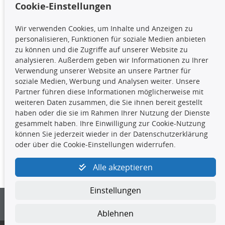
Cookie-Einstellungen
TecDoc Inside
Wir verwenden Cookies, um Inhalte und Anzeigen zu
Die hier angezeigten Daten,
personalisieren, Funktionen für soziale Medien anbieten
insbesondere die gesamte Datenbank,
zu können und die Zugriffe auf unserer Website zu
dürfen nicht kopiert werden. Es ist zu
analysieren. Außerdem geben wir Informationen zu Ihrer
unterlassen, die Daten oder die gesamte Datenbank ohne
Verwendung unserer Website an unsere Partner für
vorherige Zustimmung TecDocs zu vervielfältigen, zu
soziale Medien, Werbung und Analysen weiter. Unsere
verbreiten und/oder diese Handlungen durch Dritte ausführen
Partner führen diese Informationen möglicherweise mit
zu lassen. Ein Zuwiderhandeln stellt eine
weiteren Daten zusammen, die Sie ihnen bereit gestellt
Urheberrechtsverletzung dar und wird verfolgt.
haben oder die sie im Rahmen Ihrer Nutzung der Dienste
gesammelt haben. Ihre Einwilligung zur Cookie-Nutzung
können Sie jederzeit wieder in der Datenschutzerklärung
Kontakt
oder über die Cookie-Einstellungen widerrufen.
4yourcar GmbH
|
Avidesweg 1
|
27386 Hemsbünde
|
Alle akzeptieren
kundenservice@4yourcar.de
Einstellungen
Ablehnen