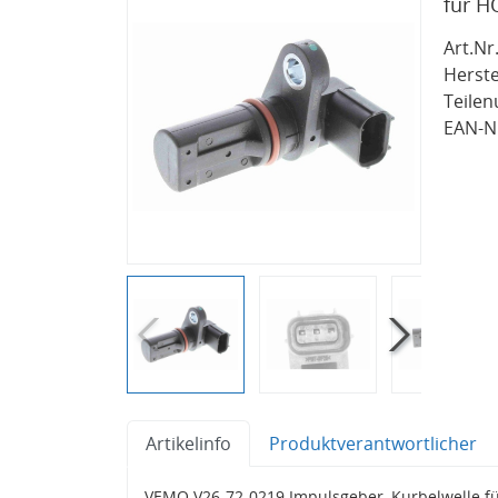
für 
Art.Nr.
Herste
Teile
EAN-Nr
Artikelinfo
Produktverantwortlicher
VEMO V26-72-0219 Impulsgeber, Kurbelwelle 