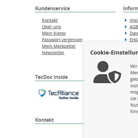
Kundenservice
Infor
Kontakt
Imp
Über uns
AG
Mein Konto
Dat
Passwort vergessen
Erkl
Mein Merkzettel
Hilf
Cookie-Einstellu
Newsletter
Wid
Ver
Wir
Med
TecDoc Inside
geb
soz
Die hier angezeigten Dat
mög
gesamte Datenbank ohne 
sie
ausführen zu lassen. Ein
Nut
Ein
Kontakt
4yourc