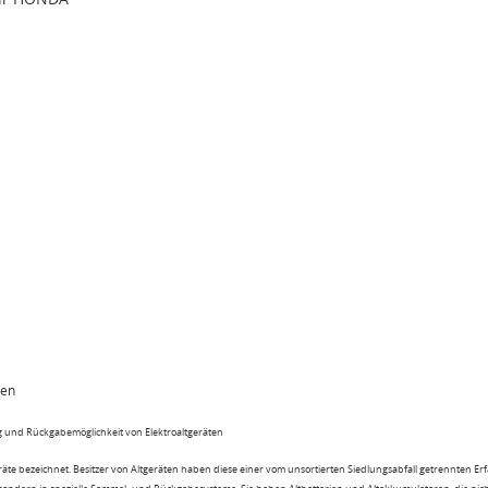
ten
 und Rückgabemöglichkeit von Elektroaltgeräten
eräte bezeichnet. Besitzer von Altgeräten haben diese einer vom unsortierten Siedlungsabfall getrennten Er