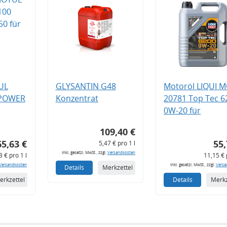
UL
GLYSANTIN G48
Motoröl LIQUI 
 POWER
Konzentrat
20781 Top Tec 6
0W-20 für
109,40 €
65,63 €
55,
5,47 € pro 1 l
inkl. gesetzl. MwSt., zzgl.
Versandkosten
3 € pro 1 l
11,15 € 
Versandkosten
inkl. gesetzl. MwSt., zzgl.
Versa
Details
Merkzettel
erkzettel
Details
Merkz