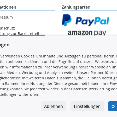
mationen
Zahlungsarten
ressum
B
enschutz
ärung zur Barrierefreiheit
e / Alt-Öl / Batterien
ngen
errufsbelehrung
trag widerrufen
 verwenden Cookies, um Inhalte und Anzeigen zu personalisieren, 
ien anbieten zu können und die Zugriffe auf unserer Website zu
en wir Informationen zu Ihrer Verwendung unserer Website an uns
iale Medien, Werbung und Analysen weiter. Unsere Partner führen
en, insbesondere die gesamte Datenbank, dürfen nicht kopiert werd
licherweise mit weiteren Daten zusammen, die Sie ihnen bereit ge
vorherige Zustimmung TecDocs zu vervielfältigen, zu verbreiten 
 im Rahmen Ihrer Nutzung der Dienste gesammelt haben. Ihre Einwi
 Zuwiderhandeln stellt eine Urheberrechtsverletzung dar und wird 
zung können Sie jederzeit wieder in der Datenschutzerklärung ode
stellungen widerrufen.
Ablehnen
Einstellungen
ar GmbH
|
Avidesweg 1
|
27386 Hemsbünde
|
kundenservice@4yo