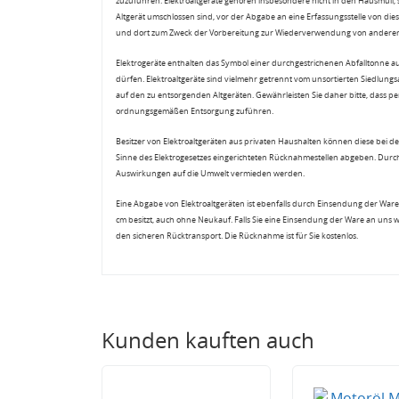
zuzuführen. Elektroaltgeräte gehören insbesondere nicht in den Hausmüll,
Altgerät umschlossen sind, vor der Abgabe an eine Erfassungsstelle von diese
und dort zum Zweck der Vorbereitung zur Wiederverwendung von anderen E
Elektrogeräte enthalten das Symbol einer durchgestrichenen Abfalltonne a
dürfen. Elektroaltgeräte sind vielmehr getrennt vom unsortierten Siedlung
auf den zu entsorgenden Altgeräten. Gewährleisten Sie daher bitte, dass pe
ordnungsgemäßen Entsorgung zuführen.
Besitzer von Elektroaltgeräten aus privaten Haushalten können diese bei de
Sinne des Elektrogesetzes eingerichteten Rücknahmestellen abgeben. Durch
Auswirkungen auf die Umwelt vermieden werden.
Eine Abgabe von Elektroaltgeräten ist ebenfalls durch Einsendung der Ware 
cm besitzt, auch ohne Neukauf. Falls Sie eine Einsendung der Ware an uns 
den sicheren Rücktransport. Die Rücknahme ist für Sie kostenlos.
Kunden kauften auch