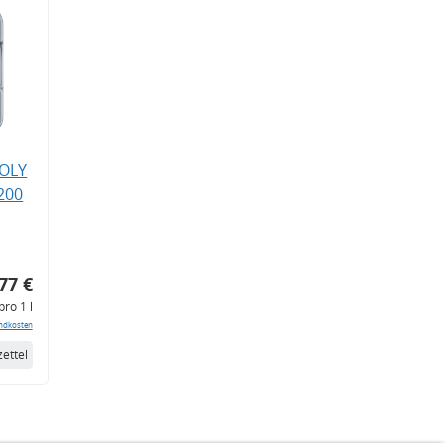
MOLY
200
77 €
pro 1 l
ndkosten
ettel