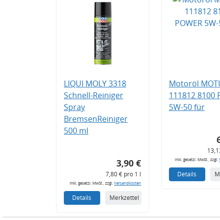
LIQUI MOLY 3318
Motoröl MOT
Schnell-Reiniger
111812 8100
Spray
5W-50 für
BremsenReiniger
500 ml
13,1
inkl. gesetzl. MwSt., zzgl.
3,90 €
7,80 € pro 1 l
Details
M
inkl. gesetzl. MwSt., zzgl.
Versandkosten
Details
Merkzettel