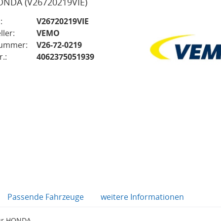
HONDA
(V26720219VIE)
:
V26720219VIE
ller:
VEMO
nummer:
V26-72-0219
.:
4062375051939
Passende Fahrzeuge
weitere Informationen
für HONDA