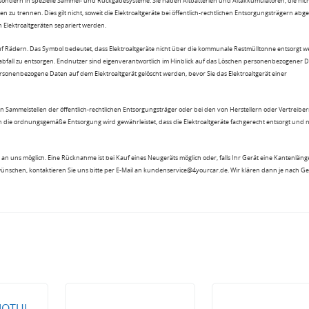
 sondern in spezielle Sammel- und Rückgabesysteme. Sie haben Altbatterien und Altakkumulatoren, die nic
n zu trennen. Dies gilt nicht, soweit die Elektroaltgeräte bei öffentlich-rechtlichen Entsorgungsträgern ab
lektroaltgeräten separiert werden.
uf Rädern. Das Symbol bedeutet, dass Elektroaltgeräte nicht über die kommunale Restmülltonne entsorgt 
sabfall zu entsorgen. Endnutzer sind eigenverantwortlich im Hinblick auf das Löschen personenbezogener 
rsonenbezogene Daten auf dem Elektroaltgerät gelöscht werden, bevor Sie das Elektroaltgerät einer
n Sammelstellen der öffentlich-rechtlichen Entsorgungsträger oder bei den von Herstellern oder Vertreiber
 die ordnungsgemäße Entsorgung wird gewährleistet, dass die Elektroaltgeräte fachgerecht entsorgt und 
an uns möglich. Eine Rücknahme ist bei Kauf eines Neugeräts möglich oder, falls Ihr Gerät eine Kantenlänge
wünschen, kontaktieren Sie uns bitte per E-Mail an kundenservice@4yourcar.de. Wir klären dann je nach G