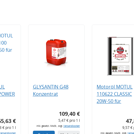
UL
GLYSANTIN G48
Motoröl MOTUL
 POWER
Konzentrat
110622 CLASSIC
20W-50 für
109,40 €
65,63 €
47,
5,47 € pro 1 l
inkl. gesetzl. MwSt., zzgl.
Versandkosten
3 € pro 1 l
9,57 € 
Versandkosten
inkl. gesetzl. MwSt., zzgl.
Versa