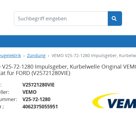
ugelektrik
Zündung
VEMO V25-72-1280 Impulsgeber, Kurbelwe
V25-72-1280 Impulsgeber, Kurbelwelle Original VEM
tät für FORD
(V25721280VIE)
:
V25721280VIE
ller:
VEMO
nummer:
V25-72-1280
.:
4062375055951