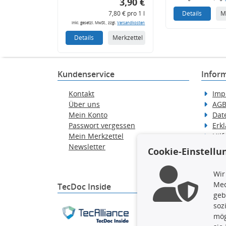
3,90 €
7,80 € pro 1 l
Details
M
inkl. gesetzl. MwSt., zzgl.
Versandkosten
Details
Merkzettel
Kundenservice
Infor
Kontakt
Imp
Über uns
AG
Mein Konto
Dat
Passwort vergessen
Erkl
Mein Merkzettel
Hilf
Newsletter
Wid
Cookie-Einstellu
Ver
Wir
Med
TecDoc Inside
geb
soz
Die hier angezeigten Dat
mög
gesamte Datenbank ohne 