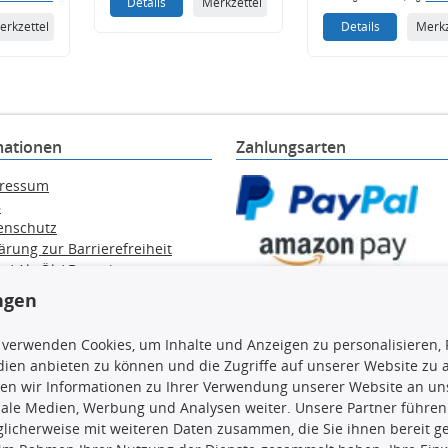
Details
Merkzettel
erkzettel
Details
Merkz
mationen
Zahlungsarten
ressum
B
enschutz
ärung zur Barrierefreiheit
e / Alt-Öl / Batterien
errufsbelehrung
ngen
trag widerrufen
 verwenden Cookies, um Inhalte und Anzeigen zu personalisieren, 
ien anbieten zu können und die Zugriffe auf unserer Website zu
en wir Informationen zu Ihrer Verwendung unserer Website an uns
iale Medien, Werbung und Analysen weiter. Unsere Partner führen
en, insbesondere die gesamte Datenbank, dürfen nicht kopiert werd
licherweise mit weiteren Daten zusammen, die Sie ihnen bereit ge
vorherige Zustimmung TecDocs zu vervielfältigen, zu verbreiten 