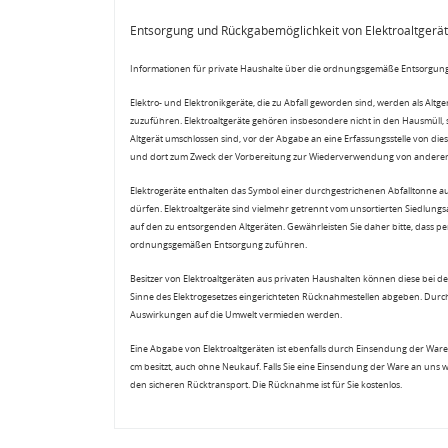
Entsorgung und Rückgabemöglichkeit von Elektroaltgerä
Informationen für private Haushalte über die ordnungsgemäße Entsorgung
Elektro- und Elektronikgeräte, die zu Abfall geworden sind, werden als Altg
zuzuführen. Elektroaltgeräte gehören insbesondere nicht in den Hausmüll,
Altgerät umschlossen sind, vor der Abgabe an eine Erfassungsstelle von diese
und dort zum Zweck der Vorbereitung zur Wiederverwendung von anderen E
Elektrogeräte enthalten das Symbol einer durchgestrichenen Abfalltonne a
dürfen. Elektroaltgeräte sind vielmehr getrennt vom unsortierten Siedlung
auf den zu entsorgenden Altgeräten. Gewährleisten Sie daher bitte, dass pe
ordnungsgemäßen Entsorgung zuführen.
Besitzer von Elektroaltgeräten aus privaten Haushalten können diese bei de
Sinne des Elektrogesetzes eingerichteten Rücknahmestellen abgeben. Durch
Auswirkungen auf die Umwelt vermieden werden.
Eine Abgabe von Elektroaltgeräten ist ebenfalls durch Einsendung der Ware 
cm besitzt, auch ohne Neukauf. Falls Sie eine Einsendung der Ware an uns 
den sicheren Rücktransport. Die Rücknahme ist für Sie kostenlos.