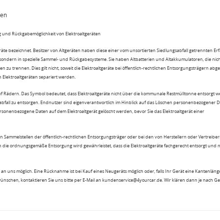
ten
 und Rückgabemöglichkeit von Elektroaltgeräten
eräte bezeichnet. Besitzer von Altgeräten haben diese einer vom unsortierten Siedlungsabfall getrennten Er
 sondern in spezielle Sammel- und Rückgabesysteme. Sie haben Altbatterien und Altakkumulatoren, die nic
n zu trennen. Dies gilt nicht, soweit die Elektroaltgeräte bei öffentlich-rechtlichen Entsorgungsträgern ab
lektroaltgeräten separiert werden.
uf Rädern. Das Symbol bedeutet, dass Elektroaltgeräte nicht über die kommunale Restmülltonne entsorgt 
sabfall zu entsorgen. Endnutzer sind eigenverantwortlich im Hinblick auf das Löschen personenbezogener 
rsonenbezogene Daten auf dem Elektroaltgerät gelöscht werden, bevor Sie das Elektroaltgerät einer
n Sammelstellen der öffentlich-rechtlichen Entsorgungsträger oder bei den von Herstellern oder Vertreiber
 die ordnungsgemäße Entsorgung wird gewährleistet, dass die Elektroaltgeräte fachgerecht entsorgt und 
an uns möglich. Eine Rücknahme ist bei Kauf eines Neugeräts möglich oder, falls Ihr Gerät eine Kantenlänge
wünschen, kontaktieren Sie uns bitte per E-Mail an kundenservice@4yourcar.de. Wir klären dann je nach G