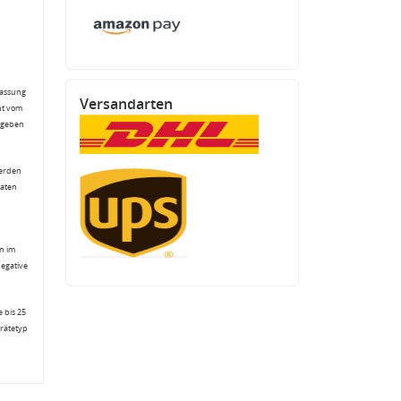
fassung
Versandarten
ht vom
gegeben
werden
Daten
n im
negative
 bis 25
erätetyp