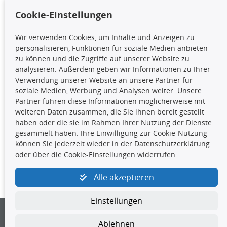
Cookie-Einstellungen
TecDoc Inside
Wir verwenden Cookies, um Inhalte und Anzeigen zu
Die hier angezeigten Daten,
personalisieren, Funktionen für soziale Medien anbieten
insbesondere die gesamte Datenbank,
zu können und die Zugriffe auf unserer Website zu
dürfen nicht kopiert werden. Es ist zu
analysieren. Außerdem geben wir Informationen zu Ihrer
unterlassen, die Daten oder die gesamte Datenbank ohne
Verwendung unserer Website an unsere Partner für
vorherige Zustimmung TecDocs zu vervielfältigen, zu
soziale Medien, Werbung und Analysen weiter. Unsere
verbreiten und/oder diese Handlungen durch Dritte ausführen
Partner führen diese Informationen möglicherweise mit
zu lassen. Ein Zuwiderhandeln stellt eine
weiteren Daten zusammen, die Sie ihnen bereit gestellt
Urheberrechtsverletzung dar und wird verfolgt.
haben oder die sie im Rahmen Ihrer Nutzung der Dienste
gesammelt haben. Ihre Einwilligung zur Cookie-Nutzung
können Sie jederzeit wieder in der Datenschutzerklärung
Kontakt
oder über die Cookie-Einstellungen widerrufen.
4yourcar GmbH
|
Avidesweg 1
|
27386 Hemsbünde
|
Alle akzeptieren
kundenservice@4yourcar.de
Einstellungen
Ablehnen