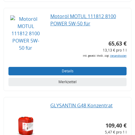
Motoröl MOTUL 111812 8100
POWER 5W-50 für
65,63 €
13,13 € pro 1 l
inkl. gesetzl. MwSt., zzgl.
Versandkosten
Details
Merkzettel
GLYSANTIN G48 Konzentrat
109,40 €
5,47 € pro 1 l