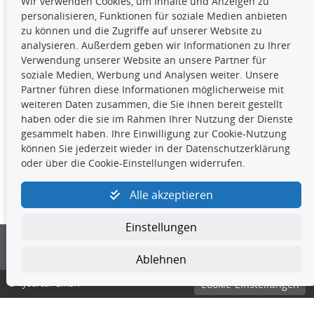
Wir verwenden Cookies, um Inhalte und Anzeigen zu
Die hier angezeigten Daten,
personalisieren, Funktionen für soziale Medien anbieten
insbesondere die gesamte Datenbank,
zu können und die Zugriffe auf unserer Website zu
dürfen nicht kopiert werden. Es ist zu
analysieren. Außerdem geben wir Informationen zu Ihrer
unterlassen, die Daten oder die gesamte Datenbank ohne
Verwendung unserer Website an unsere Partner für
vorherige Zustimmung TecDocs zu vervielfältigen, zu
soziale Medien, Werbung und Analysen weiter. Unsere
verbreiten und/oder diese Handlungen durch Dritte ausführen
Partner führen diese Informationen möglicherweise mit
zu lassen. Ein Zuwiderhandeln stellt eine
weiteren Daten zusammen, die Sie ihnen bereit gestellt
Urheberrechtsverletzung dar und wird verfolgt.
haben oder die sie im Rahmen Ihrer Nutzung der Dienste
gesammelt haben. Ihre Einwilligung zur Cookie-Nutzung
können Sie jederzeit wieder in der Datenschutzerklärung
Kontakt
oder über die Cookie-Einstellungen widerrufen.
4yourcar GmbH
|
Avidesweg 1
|
27386 Hemsbünde
|
Alle akzeptieren
kundenservice@4yourcar.de
Einstellungen
Ablehnen
© 4yourcar GmbH
Cookie-Einstellungen