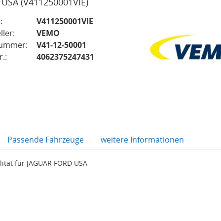
 USA
(V411250001VIE)
:
V411250001VIE
ller:
VEMO
nummer:
V41-12-50001
.:
4062375247431
Passende Fahrzeuge
weitere Informationen
lität für JAGUAR FORD USA