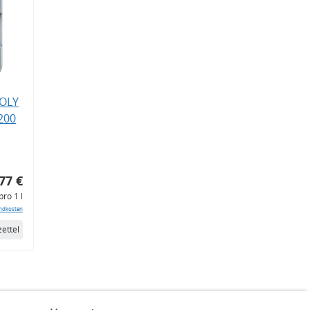
MOLY
200
77 €
pro 1 l
ndkosten
ettel