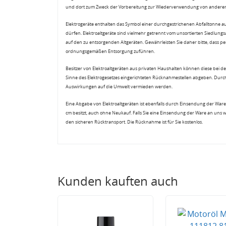
und dort zum Zweck der Vorbereitung zur Wiederverwendung von anderen E
Elektrogeräte enthalten das Symbol einer durchgestrichenen Abfalltonne a
dürfen. Elektroaltgeräte sind vielmehr getrennt vom unsortierten Siedlung
auf den zu entsorgenden Altgeräten. Gewährleisten Sie daher bitte, dass pe
ordnungsgemäßen Entsorgung zuführen.
Besitzer von Elektroaltgeräten aus privaten Haushalten können diese bei de
Sinne des Elektrogesetzes eingerichteten Rücknahmestellen abgeben. Durch
Auswirkungen auf die Umwelt vermieden werden.
Eine Abgabe von Elektroaltgeräten ist ebenfalls durch Einsendung der Ware 
cm besitzt, auch ohne Neukauf. Falls Sie eine Einsendung der Ware an uns 
den sicheren Rücktransport. Die Rücknahme ist für Sie kostenlos.
Kunden kauften auch