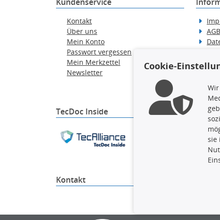
Kundenservice
Infor
Kontakt
Imp
Über uns
AG
Mein Konto
Dat
Passwort vergessen
Erkl
Mein Merkzettel
Hilf
Cookie-Einstellu
Newsletter
Wid
Ver
Wir
Med
geb
TecDoc Inside
soz
mög
Die hier angezeigten Dat
sie
gesamte Datenbank ohne 
Nut
ausführen zu lassen. Ein
Ein
Kontakt
4yourc