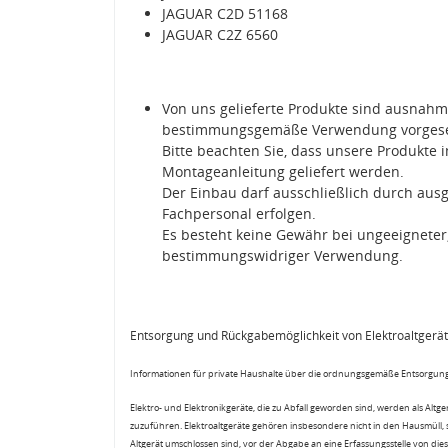
JAGUAR C2D 51168
JAGUAR C2Z 6560
Von uns gelieferte Produkte sind ausnahms
bestimmungsgemäße Verwendung vorges
Bitte beachten Sie, dass unsere Produkte 
Montageanleitung geliefert werden.
Der Einbau darf ausschließlich durch aus
Fachpersonal erfolgen.
Es besteht keine Gewähr bei ungeeignete
bestimmungswidriger Verwendung.
Entsorgung und Rückgabemöglichkeit von Elektroaltgerä
Informationen für private Haushalte über die ordnungsgemäße Entsorgung
Elektro- und Elektronikgeräte, die zu Abfall geworden sind, werden als Altg
zuzuführen. Elektroaltgeräte gehören insbesondere nicht in den Hausmüll,
Altgerät umschlossen sind, vor der Abgabe an eine Erfassungsstelle von diese