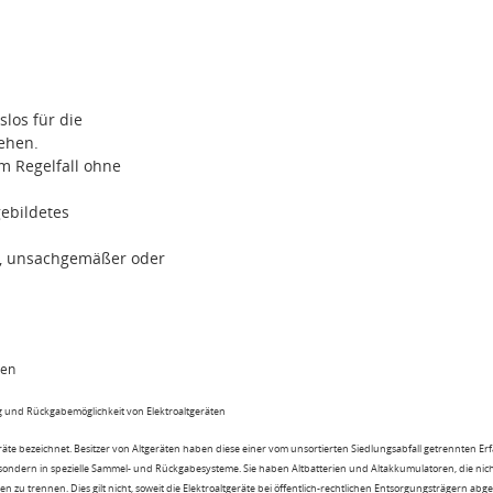
los für die
ehen.
im Regelfall ohne
gebildetes
r, unsachgemäßer oder
ten
 und Rückgabemöglichkeit von Elektroaltgeräten
eräte bezeichnet. Besitzer von Altgeräten haben diese einer vom unsortierten Siedlungsabfall getrennten Er
 sondern in spezielle Sammel- und Rückgabesysteme. Sie haben Altbatterien und Altakkumulatoren, die nic
n zu trennen. Dies gilt nicht, soweit die Elektroaltgeräte bei öffentlich-rechtlichen Entsorgungsträgern ab