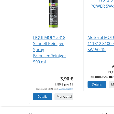
LIQUI MOLY 3318
Motoröl MOT
Schnell-Reiniger
111812 8100
Spray
5W-50 für
BremsenReiniger
500 ml
13,1
inkl. gesetzl. MwSt., zzgl.
3,90 €
7,80 € pro 1 l
Details
M
inkl. gesetzl. MwSt., zzgl.
Versandkosten
Details
Merkzettel