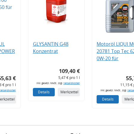
UL
GLYSANTIN G48
Motoröl LIQUI 
 POWER
Konzentrat
20781 Top Tec 6
0W-20 für
109,40 €
65,63 €
55,
5,47 € pro 1 l
inkl. gesetzl. MwSt., zzgl.
Versandkosten
3 € pro 1 l
11,15 € 
Versandkosten
inkl. gesetzl. MwSt., zzgl.
Versa
Details
Merkzettel
erkzettel
Details
Merkz