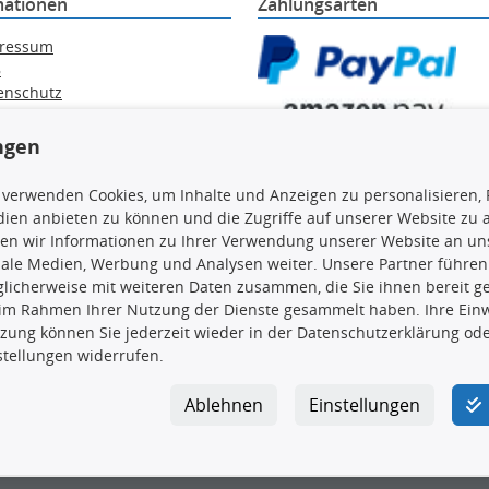
mationen
Zahlungsarten
ressum
B
enschutz
ärung zur Barrierefreiheit
e / Alt-Öl / Batterien
ngen
errufsbelehrung
trag widerrufen
 verwenden Cookies, um Inhalte und Anzeigen zu personalisieren, 
ien anbieten zu können und die Zugriffe auf unserer Website zu
en wir Informationen zu Ihrer Verwendung unserer Website an uns
iale Medien, Werbung und Analysen weiter. Unsere Partner führen
licherweise mit weiteren Daten zusammen, die Sie ihnen bereit ge
en, insbesondere die gesamte Datenbank, dürfen nicht kopiert werd
 im Rahmen Ihrer Nutzung der Dienste gesammelt haben. Ihre Einwi
vorherige Zustimmung TecDocs zu vervielfältigen, zu verbreiten 
zung können Sie jederzeit wieder in der Datenschutzerklärung ode
 Zuwiderhandeln stellt eine Urheberrechtsverletzung dar und wird 
stellungen widerrufen.
Ablehnen
Einstellungen
ar GmbH
|
Avidesweg 1
|
27386 Hemsbünde
|
kundenservice@4yo