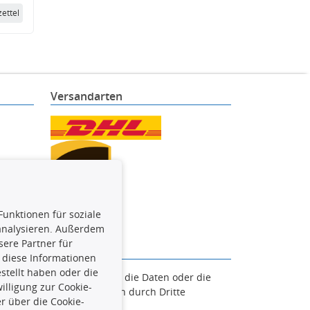
ettel
Versandarten
Funktionen für soziale
 analysieren. Außerdem
ere Partner für
 diese Informationen
stellt haben oder die
en. Es ist zu unterlassen, die Daten oder die
lligung zur Cookie-
und/oder diese Handlungen durch Dritte
r über die Cookie-
verfolgt.