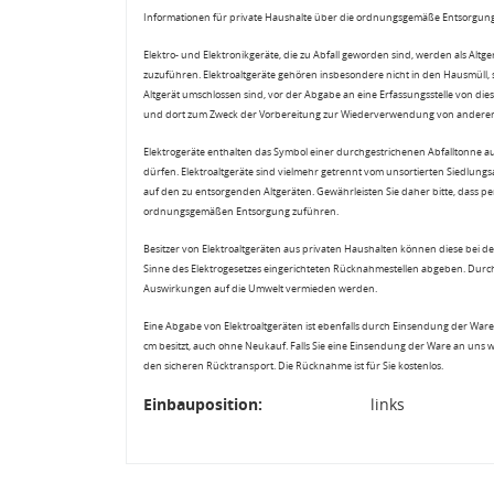
Informationen für private Haushalte über die ordnungsgemäße Entsorgung
Elektro- und Elektronikgeräte, die zu Abfall geworden sind, werden als Altg
zuzuführen. Elektroaltgeräte gehören insbesondere nicht in den Hausmüll,
Altgerät umschlossen sind, vor der Abgabe an eine Erfassungsstelle von diese
und dort zum Zweck der Vorbereitung zur Wiederverwendung von anderen E
Elektrogeräte enthalten das Symbol einer durchgestrichenen Abfalltonne a
dürfen. Elektroaltgeräte sind vielmehr getrennt vom unsortierten Siedlung
auf den zu entsorgenden Altgeräten. Gewährleisten Sie daher bitte, dass pe
ordnungsgemäßen Entsorgung zuführen.
Besitzer von Elektroaltgeräten aus privaten Haushalten können diese bei de
Sinne des Elektrogesetzes eingerichteten Rücknahmestellen abgeben. Durch
Auswirkungen auf die Umwelt vermieden werden.
Eine Abgabe von Elektroaltgeräten ist ebenfalls durch Einsendung der Ware 
cm besitzt, auch ohne Neukauf. Falls Sie eine Einsendung der Ware an uns 
den sicheren Rücktransport. Die Rücknahme ist für Sie kostenlos.
Einbauposition:
links