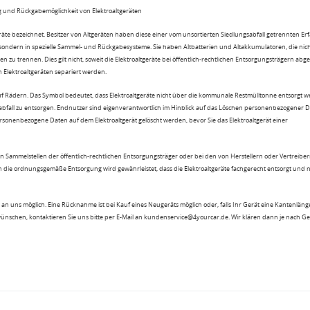
 und Rückgabemöglichkeit von Elektroaltgeräten
eräte bezeichnet. Besitzer von Altgeräten haben diese einer vom unsortierten Siedlungsabfall getrennten Er
 sondern in spezielle Sammel- und Rückgabesysteme. Sie haben Altbatterien und Altakkumulatoren, die nic
n zu trennen. Dies gilt nicht, soweit die Elektroaltgeräte bei öffentlich-rechtlichen Entsorgungsträgern ab
lektroaltgeräten separiert werden.
uf Rädern. Das Symbol bedeutet, dass Elektroaltgeräte nicht über die kommunale Restmülltonne entsorgt 
sabfall zu entsorgen. Endnutzer sind eigenverantwortlich im Hinblick auf das Löschen personenbezogener 
rsonenbezogene Daten auf dem Elektroaltgerät gelöscht werden, bevor Sie das Elektroaltgerät einer
n Sammelstellen der öffentlich-rechtlichen Entsorgungsträger oder bei den von Herstellern oder Vertreiber
 die ordnungsgemäße Entsorgung wird gewährleistet, dass die Elektroaltgeräte fachgerecht entsorgt und 
an uns möglich. Eine Rücknahme ist bei Kauf eines Neugeräts möglich oder, falls Ihr Gerät eine Kantenlänge
wünschen, kontaktieren Sie uns bitte per E-Mail an kundenservice@4yourcar.de. Wir klären dann je nach G