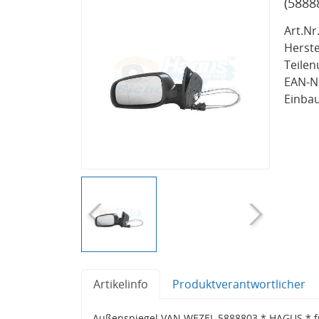
(5888
Art.Nr.
Herste
Teile
EAN-Nr
Einbau
Artikelinfo
Produktverantwortlicher
Außenspiegel VAN WEZEL 5888803 * HAGUS * fü