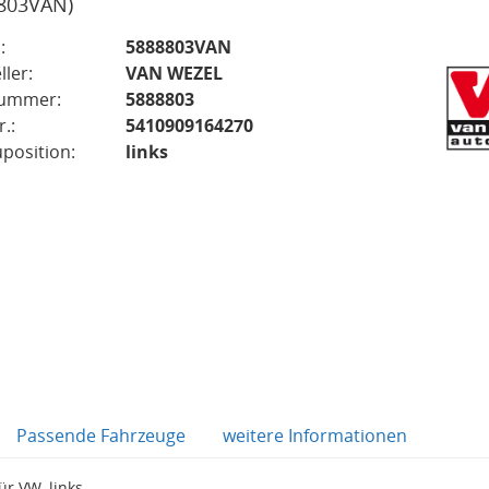
803VAN)
:
5888803VAN
ller:
VAN WEZEL
nummer:
5888803
.:
5410909164270
position:
links
Passende Fahrzeuge
weitere Informationen
r VW, links