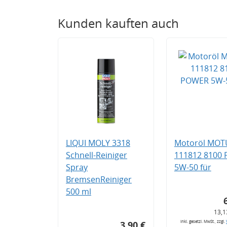
Kunden kauften auch
LIQUI MOLY 3318
Motoröl MOT
Schnell-Reiniger
111812 8100
Spray
5W-50 für
BremsenReiniger
500 ml
13,1
inkl. gesetzl. MwSt., zzgl.
3,90 €