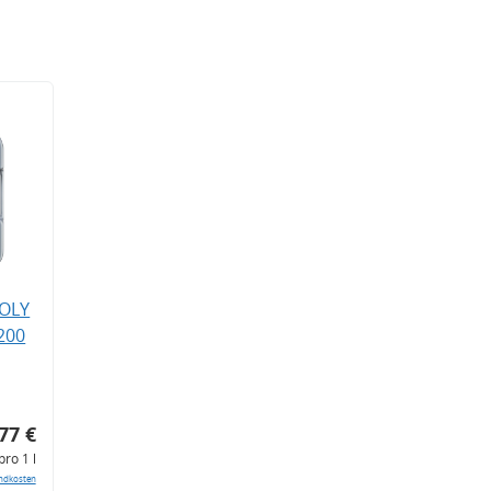
MOLY
200
77 €
pro 1 l
ndkosten