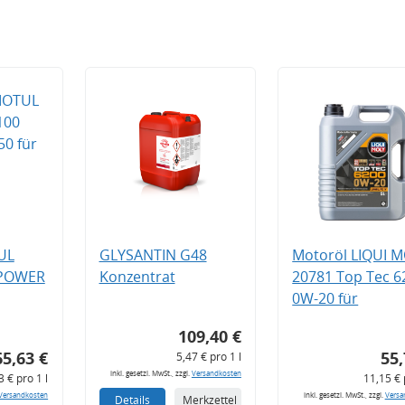
UL
GLYSANTIN G48
Motoröl LIQUI 
 POWER
Konzentrat
20781 Top Tec 6
0W-20 für
109,40 €
65,63 €
55,
5,47 € pro 1 l
inkl. gesetzl. MwSt., zzgl.
Versandkosten
3 € pro 1 l
11,15 € 
Versandkosten
inkl. gesetzl. MwSt., zzgl.
Versa
Details
Merkzettel