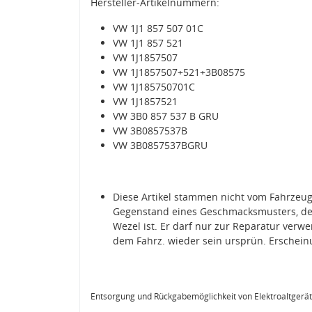
Hersteller-Artikelnummern:
VW 1J1 857 507 01C
VW 1J1 857 521
VW 1J1857507
VW 1J1857507+521+3B08575
VW 1J185750701C
VW 1J1857521
VW 3B0 857 537 B GRU
VW 3B0857537B
VW 3B0857537BGRU
Diese Artikel stammen nicht vom Fahrzeug
Gegenstand eines Geschmacksmusters, de
Wezel ist. Er darf nur zur Reparatur ver
dem Fahrz. wieder sein ursprün. Erschein
Entsorgung und Rückgabemöglichkeit von Elektroaltgerä