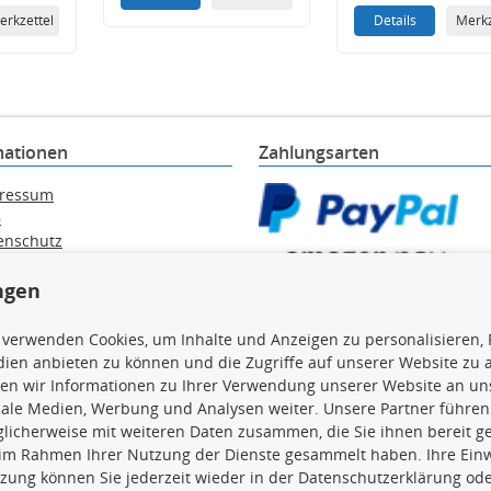
erkzettel
Details
Merkz
mationen
Zahlungsarten
ressum
B
enschutz
ärung zur Barrierefreiheit
e / Alt-Öl / Batterien
ngen
errufsbelehrung
trag widerrufen
 verwenden Cookies, um Inhalte und Anzeigen zu personalisieren, 
ien anbieten zu können und die Zugriffe auf unserer Website zu
en wir Informationen zu Ihrer Verwendung unserer Website an uns
iale Medien, Werbung und Analysen weiter. Unsere Partner führen
licherweise mit weiteren Daten zusammen, die Sie ihnen bereit ge
en, insbesondere die gesamte Datenbank, dürfen nicht kopiert werd
 im Rahmen Ihrer Nutzung der Dienste gesammelt haben. Ihre Einwi
vorherige Zustimmung TecDocs zu vervielfältigen, zu verbreiten 
zung können Sie jederzeit wieder in der Datenschutzerklärung ode
 Zuwiderhandeln stellt eine Urheberrechtsverletzung dar und wird 