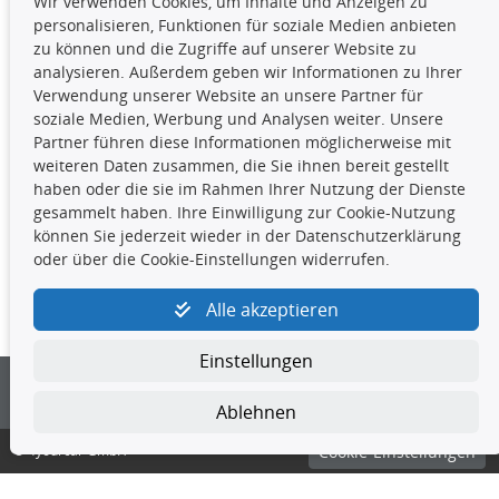
Wir verwenden Cookies, um Inhalte und Anzeigen zu
Die hier angezeigten Daten,
personalisieren, Funktionen für soziale Medien anbieten
insbesondere die gesamte Datenbank,
zu können und die Zugriffe auf unserer Website zu
dürfen nicht kopiert werden. Es ist zu
analysieren. Außerdem geben wir Informationen zu Ihrer
unterlassen, die Daten oder die gesamte Datenbank ohne
Verwendung unserer Website an unsere Partner für
vorherige Zustimmung TecDocs zu vervielfältigen, zu
soziale Medien, Werbung und Analysen weiter. Unsere
verbreiten und/oder diese Handlungen durch Dritte ausführen
Partner führen diese Informationen möglicherweise mit
zu lassen. Ein Zuwiderhandeln stellt eine
weiteren Daten zusammen, die Sie ihnen bereit gestellt
Urheberrechtsverletzung dar und wird verfolgt.
haben oder die sie im Rahmen Ihrer Nutzung der Dienste
gesammelt haben. Ihre Einwilligung zur Cookie-Nutzung
können Sie jederzeit wieder in der Datenschutzerklärung
Kontakt
oder über die Cookie-Einstellungen widerrufen.
4yourcar GmbH
|
Avidesweg 1
|
27386 Hemsbünde
|
Alle akzeptieren
kundenservice@4yourcar.de
Einstellungen
Ablehnen
© 4yourcar GmbH
Cookie-Einstellungen