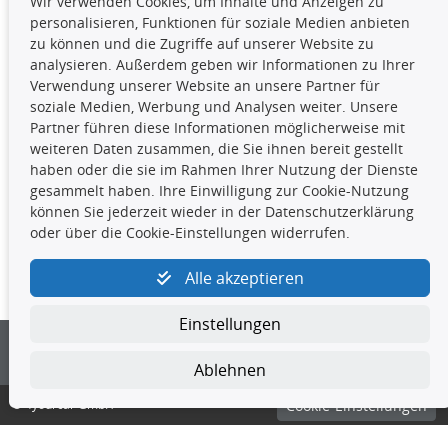
Wir verwenden Cookies, um Inhalte und Anzeigen zu
Die hier angezeigten Daten,
personalisieren, Funktionen für soziale Medien anbieten
insbesondere die gesamte Datenbank,
zu können und die Zugriffe auf unserer Website zu
dürfen nicht kopiert werden. Es ist zu
analysieren. Außerdem geben wir Informationen zu Ihrer
unterlassen, die Daten oder die gesamte Datenbank ohne
Verwendung unserer Website an unsere Partner für
vorherige Zustimmung TecDocs zu vervielfältigen, zu
soziale Medien, Werbung und Analysen weiter. Unsere
verbreiten und/oder diese Handlungen durch Dritte ausführen
Partner führen diese Informationen möglicherweise mit
zu lassen. Ein Zuwiderhandeln stellt eine
weiteren Daten zusammen, die Sie ihnen bereit gestellt
Urheberrechtsverletzung dar und wird verfolgt.
haben oder die sie im Rahmen Ihrer Nutzung der Dienste
gesammelt haben. Ihre Einwilligung zur Cookie-Nutzung
können Sie jederzeit wieder in der Datenschutzerklärung
Kontakt
oder über die Cookie-Einstellungen widerrufen.
4yourcar GmbH
|
Avidesweg 1
|
27386 Hemsbünde
|
Alle akzeptieren
kundenservice@4yourcar.de
Einstellungen
Ablehnen
© 4yourcar GmbH
Cookie-Einstellungen