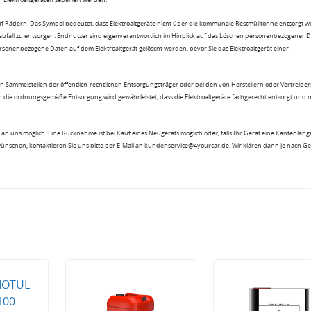
uf Rädern. Das Symbol bedeutet, dass Elektroaltgeräte nicht über die kommunale Restmülltonne entsorgt 
sabfall zu entsorgen. Endnutzer sind eigenverantwortlich im Hinblick auf das Löschen personenbezogener 
rsonenbezogene Daten auf dem Elektroaltgerät gelöscht werden, bevor Sie das Elektroaltgerät einer
n Sammelstellen der öffentlich-rechtlichen Entsorgungsträger oder bei den von Herstellern oder Vertreiber
 die ordnungsgemäße Entsorgung wird gewährleistet, dass die Elektroaltgeräte fachgerecht entsorgt und 
an uns möglich. Eine Rücknahme ist bei Kauf eines Neugeräts möglich oder, falls Ihr Gerät eine Kantenlänge
wünschen, kontaktieren Sie uns bitte per E-Mail an kundenservice@4yourcar.de. Wir klären dann je nach G