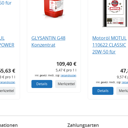
UL
GLYSANTIN G48
Motoröl MOTUL
 POWER
Konzentrat
110622 CLASSIC
20W-50 für
109,40 €
65,63 €
47,
5,47 € pro 1 l
inkl. gesetzl. MwSt., zzgl.
Versandkosten
3 € pro 1 l
9,57 € 
Versandkosten
inkl. gesetzl. MwSt., zzgl.
Versa
Details
Merkzettel
erkzettel
Details
Merkz
mationen
Zahlungsarten