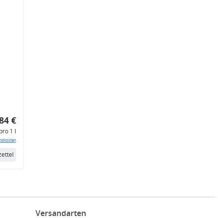
84 €
pro 1 l
ndkosten
ettel
Versandarten