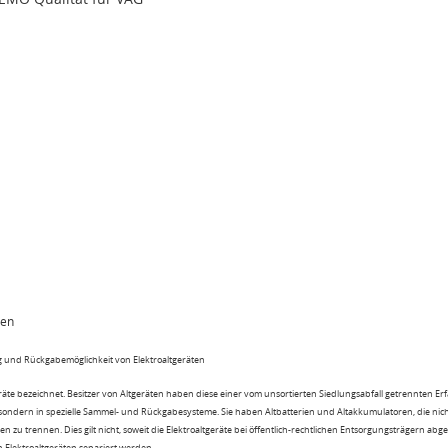
ten
 und Rückgabemöglichkeit von Elektroaltgeräten
eräte bezeichnet. Besitzer von Altgeräten haben diese einer vom unsortierten Siedlungsabfall getrennten Er
 sondern in spezielle Sammel- und Rückgabesysteme. Sie haben Altbatterien und Altakkumulatoren, die nic
n zu trennen. Dies gilt nicht, soweit die Elektroaltgeräte bei öffentlich-rechtlichen Entsorgungsträgern ab
lektroaltgeräten separiert werden.