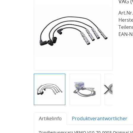
VAG
Art.Nr.
Herste
Teile
EAN-Nr
Artikelinfo
Produktverantwortlicher
Zündleitungssatz VEMO V10-70-0003 Original V