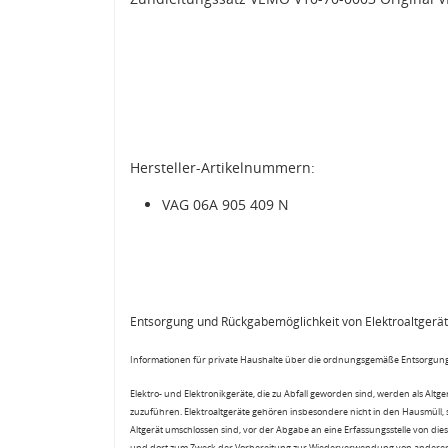
Hersteller-Artikelnummern:
VAG 06A 905 409 N
Entsorgung und Rückgabemöglichkeit von Elektroaltgerä
Informationen für private Haushalte über die ordnungsgemäße Entsorgung
Elektro- und Elektronikgeräte, die zu Abfall geworden sind, werden als Altg
zuzuführen. Elektroaltgeräte gehören insbesondere nicht in den Hausmüll,
Altgerät umschlossen sind, vor der Abgabe an eine Erfassungsstelle von diese
und dort zum Zweck der Vorbereitung zur Wiederverwendung von anderen E