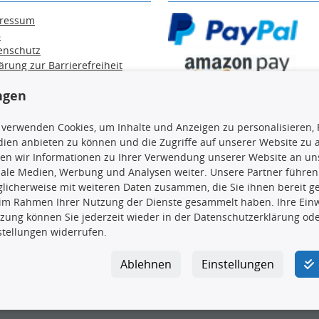
ressum
B
enschutz
ärung zur Barrierefreiheit
e / Alt-Öl / Batterien
ngen
errufsbelehrung
trag widerrufen
 verwenden Cookies, um Inhalte und Anzeigen zu personalisieren, 
ien anbieten zu können und die Zugriffe auf unserer Website zu
en wir Informationen zu Ihrer Verwendung unserer Website an uns
iale Medien, Werbung und Analysen weiter. Unsere Partner führen
en, insbesondere die gesamte Datenbank, dürfen nicht kopiert werd
licherweise mit weiteren Daten zusammen, die Sie ihnen bereit ge
vorherige Zustimmung TecDocs zu vervielfältigen, zu verbreiten 
 im Rahmen Ihrer Nutzung der Dienste gesammelt haben. Ihre Einwi
 Zuwiderhandeln stellt eine Urheberrechtsverletzung dar und wird 
zung können Sie jederzeit wieder in der Datenschutzerklärung ode
stellungen widerrufen.
Ablehnen
Einstellungen
ar GmbH
|
Avidesweg 1
|
27386 Hemsbünde
|
kundenservice@4yo