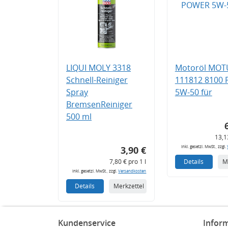
LIQUI MOLY 3318
Motoröl MOT
Schnell-Reiniger
111812 8100
Spray
5W-50 für
BremsenReiniger
500 ml
13,1
inkl. gesetzl. MwSt., zzgl.
3,90 €
7,80 € pro 1 l
Details
M
inkl. gesetzl. MwSt., zzgl.
Versandkosten
Details
Merkzettel
Kundenservice
Infor