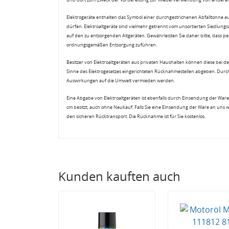
Elektrogeräte enthalten das Symbol einer durchgestrichenen Abfalltonne a
dürfen. Elektroaltgeräte sind vielmehr getrennt vom unsortierten Siedlung
auf den zu entsorgenden Altgeräten. Gewährleisten Sie daher bitte, dass pe
ordnungsgemäßen Entsorgung zuführen.
Besitzer von Elektroaltgeräten aus privaten Haushalten können diese bei de
Sinne des Elektrogesetzes eingerichteten Rücknahmestellen abgeben. Durch
Auswirkungen auf die Umwelt vermieden werden.
Eine Abgabe von Elektroaltgeräten ist ebenfalls durch Einsendung der Ware 
cm besitzt, auch ohne Neukauf. Falls Sie eine Einsendung der Ware an uns 
den sicheren Rücktransport. Die Rücknahme ist für Sie kostenlos.
Kunden kauften auch