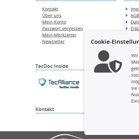
Kontakt
Imp
Über uns
AG
Mein Konto
Dat
Passwort vergessen
Erkl
Mein Merkzettel
Hilf
Cookie-Einstellu
Newsletter
Wid
Ver
Wir
Med
TecDoc Inside
geb
soz
Die hier angezeigten Dat
mög
gesamte Datenbank ohne 
sie
ausführen zu lassen. Ein
Nut
Ein
Kontakt
4yourc