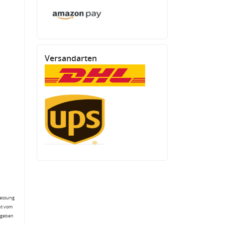
Versandarten
fassung
ht vom
gegeben