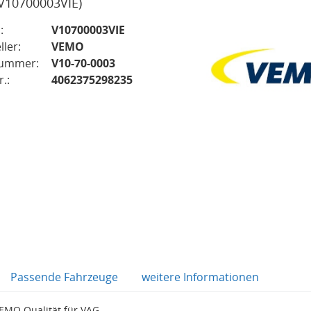
(V10700003VIE)
:
V10700003VIE
ller:
VEMO
nummer:
V10-70-0003
.:
4062375298235
Passende Fahrzeuge
weitere Informationen
EMO Qualität für VAG