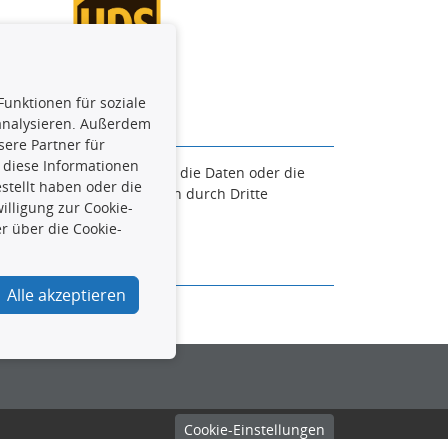
Funktionen für soziale
 analysieren. Außerdem
ere Partner für
 diese Informationen
en. Es ist zu unterlassen, die Daten oder die
stellt haben oder die
und/oder diese Handlungen durch Dritte
lligung zur Cookie-
verfolgt.
r über die Cookie-
Alle akzeptieren
urcar.de
Cookie-Einstellungen