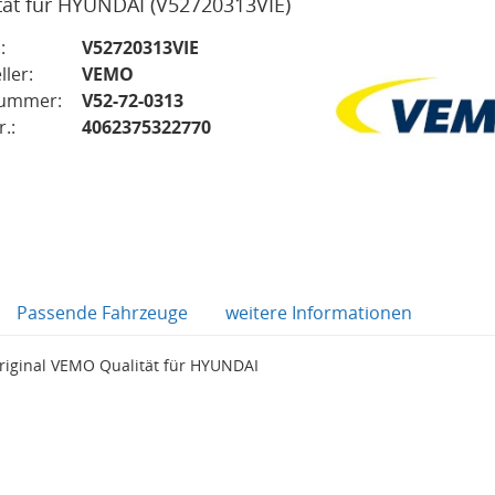
tät für HYUNDAI
(V52720313VIE)
:
V52720313VIE
ller:
VEMO
nummer:
V52-72-0313
.:
4062375322770
Passende Fahrzeuge
weitere Informationen
riginal VEMO Qualität für HYUNDAI