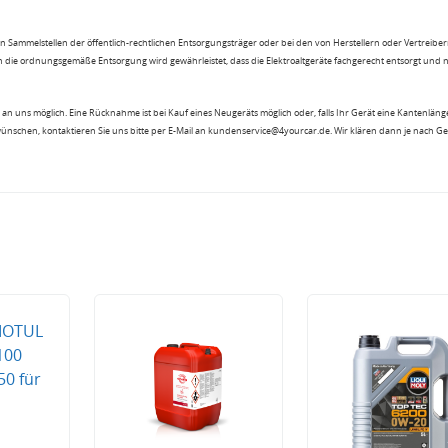
n Sammelstellen der öffentlich-rechtlichen Entsorgungsträger oder bei den von Herstellern oder Vertreiber
 die ordnungsgemäße Entsorgung wird gewährleistet, dass die Elektroaltgeräte fachgerecht entsorgt und 
an uns möglich. Eine Rücknahme ist bei Kauf eines Neugeräts möglich oder, falls Ihr Gerät eine Kantenlänge
wünschen, kontaktieren Sie uns bitte per E-Mail an kundenservice@4yourcar.de. Wir klären dann je nach G