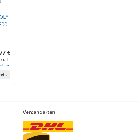
MOLY
200
77 €
pro 1 l
ndkosten
ettel
Versandarten