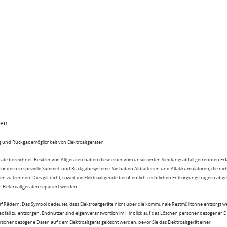
ten
 und Rückgabemöglichkeit von Elektroaltgeräten
eräte bezeichnet. Besitzer von Altgeräten haben diese einer vom unsortierten Siedlungsabfall getrennten Er
 sondern in spezielle Sammel- und Rückgabesysteme. Sie haben Altbatterien und Altakkumulatoren, die nic
n zu trennen. Dies gilt nicht, soweit die Elektroaltgeräte bei öffentlich-rechtlichen Entsorgungsträgern ab
lektroaltgeräten separiert werden.
uf Rädern. Das Symbol bedeutet, dass Elektroaltgeräte nicht über die kommunale Restmülltonne entsorgt 
sabfall zu entsorgen. Endnutzer sind eigenverantwortlich im Hinblick auf das Löschen personenbezogener 
rsonenbezogene Daten auf dem Elektroaltgerät gelöscht werden, bevor Sie das Elektroaltgerät einer