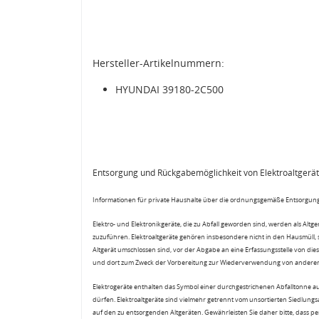
Hersteller-Artikelnummern:
HYUNDAI 39180-2C500
Entsorgung und Rückgabemöglichkeit von Elektroaltgerä
Informationen für private Haushalte über die ordnungsgemäße Entsorgung
Elektro- und Elektronikgeräte, die zu Abfall geworden sind, werden als Altg
zuzuführen. Elektroaltgeräte gehören insbesondere nicht in den Hausmüll,
Altgerät umschlossen sind, vor der Abgabe an eine Erfassungsstelle von diese
und dort zum Zweck der Vorbereitung zur Wiederverwendung von anderen E
Elektrogeräte enthalten das Symbol einer durchgestrichenen Abfalltonne a
dürfen. Elektroaltgeräte sind vielmehr getrennt vom unsortierten Siedlung
auf den zu entsorgenden Altgeräten. Gewährleisten Sie daher bitte, dass pe