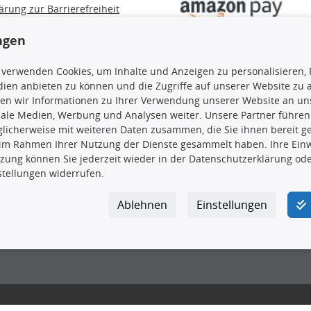
ärung zur Barrierefreiheit
e / Alt-Öl / Batterien
errufsbelehrung
ngen
trag widerrufen
 verwenden Cookies, um Inhalte und Anzeigen zu personalisieren, 
ien anbieten zu können und die Zugriffe auf unserer Website zu
en wir Informationen zu Ihrer Verwendung unserer Website an uns
iale Medien, Werbung und Analysen weiter. Unsere Partner führen
en, insbesondere die gesamte Datenbank, dürfen nicht kopiert werd
licherweise mit weiteren Daten zusammen, die Sie ihnen bereit ge
vorherige Zustimmung TecDocs zu vervielfältigen, zu verbreiten 
 im Rahmen Ihrer Nutzung der Dienste gesammelt haben. Ihre Einwi
 Zuwiderhandeln stellt eine Urheberrechtsverletzung dar und wird 
zung können Sie jederzeit wieder in der Datenschutzerklärung ode
stellungen widerrufen.
Ablehnen
Einstellungen
ar GmbH
|
Avidesweg 1
|
27386 Hemsbünde
|
kundenservice@4yo