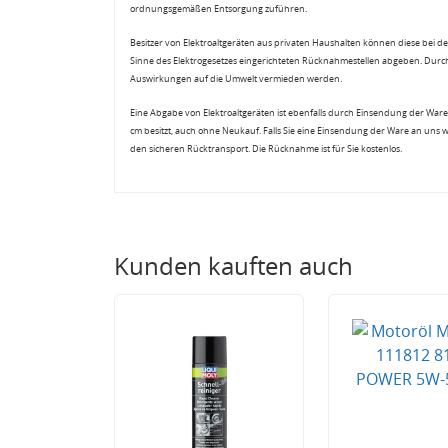
ordnungsgemäßen Entsorgung zuführen.
Besitzer von Elektroaltgeräten aus privaten Haushalten können diese bei de
Sinne des Elektrogesetzes eingerichteten Rücknahmestellen abgeben. Durch
Auswirkungen auf die Umwelt vermieden werden.
Eine Abgabe von Elektroaltgeräten ist ebenfalls durch Einsendung der Ware 
cm besitzt, auch ohne Neukauf. Falls Sie eine Einsendung der Ware an uns 
den sicheren Rücktransport. Die Rücknahme ist für Sie kostenlos.
Kunden kauften auch