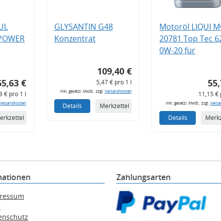
UL
GLYSANTIN G48
Motoröl LIQUI 
 POWER
Konzentrat
20781 Top Tec 6
0W-20 für
109,40 €
65,63 €
55,
5,47 € pro 1 l
inkl. gesetzl. MwSt., zzgl.
Versandkosten
3 € pro 1 l
11,15 € 
Versandkosten
inkl. gesetzl. MwSt., zzgl.
Versa
Details
Merkzettel
erkzettel
Details
Merkz
mationen
Zahlungsarten
ressum
B
enschutz