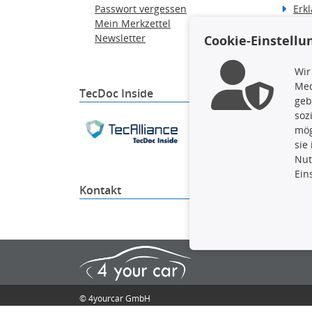
Passwort vergessen
Erkl
Mein Merkzettel
Hilf
Newsletter
Wid
Cookie-Einstellu
Ver
Wir
Med
TecDoc Inside
geb
soz
Die hier angezeigten Dat
mög
gesamte Datenbank ohne 
sie
ausführen zu lassen. Ein
Nut
Ein
Kontakt
4yourc
© 4yourcar GmbH