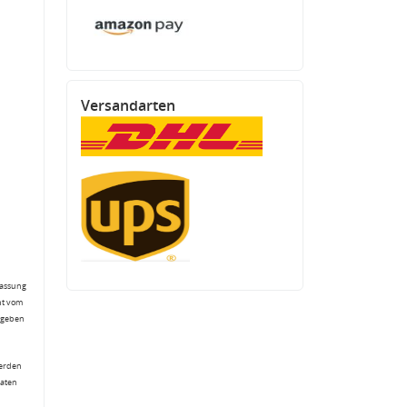
Versandarten
fassung
ht vom
gegeben
werden
Daten