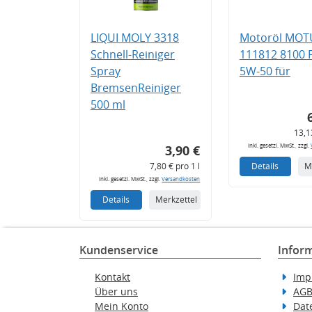
LIQUI MOLY 3318
Motoröl MOT
Schnell-Reiniger
111812 8100
Spray
5W-50 für
BremsenReiniger
500 ml
13,1
inkl. gesetzl. MwSt., zzgl.
3,90 €
7,80 € pro 1 l
Details
M
inkl. gesetzl. MwSt., zzgl.
Versandkosten
Details
Merkzettel
Kundenservice
Infor
Kontakt
Imp
Über uns
AG
Mein Konto
Dat