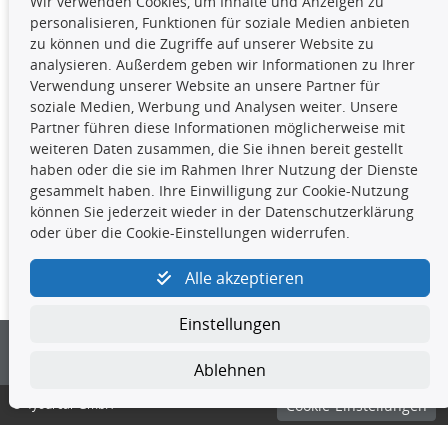
Wir verwenden Cookies, um Inhalte und Anzeigen zu
Die hier angezeigten Daten,
personalisieren, Funktionen für soziale Medien anbieten
insbesondere die gesamte Datenbank,
zu können und die Zugriffe auf unserer Website zu
dürfen nicht kopiert werden. Es ist zu
analysieren. Außerdem geben wir Informationen zu Ihrer
unterlassen, die Daten oder die gesamte Datenbank ohne
Verwendung unserer Website an unsere Partner für
vorherige Zustimmung TecDocs zu vervielfältigen, zu
soziale Medien, Werbung und Analysen weiter. Unsere
verbreiten und/oder diese Handlungen durch Dritte ausführen
Partner führen diese Informationen möglicherweise mit
zu lassen. Ein Zuwiderhandeln stellt eine
weiteren Daten zusammen, die Sie ihnen bereit gestellt
Urheberrechtsverletzung dar und wird verfolgt.
haben oder die sie im Rahmen Ihrer Nutzung der Dienste
gesammelt haben. Ihre Einwilligung zur Cookie-Nutzung
können Sie jederzeit wieder in der Datenschutzerklärung
Kontakt
oder über die Cookie-Einstellungen widerrufen.
4yourcar GmbH
|
Avidesweg 1
|
27386 Hemsbünde
|
Alle akzeptieren
kundenservice@4yourcar.de
Einstellungen
Ablehnen
© 4yourcar GmbH
Cookie-Einstellungen