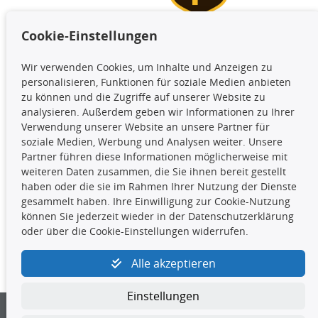
Cookie-Einstellungen
TecDoc Inside
Wir verwenden Cookies, um Inhalte und Anzeigen zu
Die hier angezeigten Daten,
personalisieren, Funktionen für soziale Medien anbieten
insbesondere die gesamte Datenbank,
zu können und die Zugriffe auf unserer Website zu
dürfen nicht kopiert werden. Es ist zu
analysieren. Außerdem geben wir Informationen zu Ihrer
unterlassen, die Daten oder die gesamte Datenbank ohne
Verwendung unserer Website an unsere Partner für
vorherige Zustimmung TecDocs zu vervielfältigen, zu
soziale Medien, Werbung und Analysen weiter. Unsere
verbreiten und/oder diese Handlungen durch Dritte ausführen
Partner führen diese Informationen möglicherweise mit
zu lassen. Ein Zuwiderhandeln stellt eine
weiteren Daten zusammen, die Sie ihnen bereit gestellt
Urheberrechtsverletzung dar und wird verfolgt.
haben oder die sie im Rahmen Ihrer Nutzung der Dienste
gesammelt haben. Ihre Einwilligung zur Cookie-Nutzung
können Sie jederzeit wieder in der Datenschutzerklärung
Kontakt
oder über die Cookie-Einstellungen widerrufen.
4yourcar GmbH
|
Avidesweg 1
|
27386 Hemsbünde
|
Alle akzeptieren
kundenservice@4yourcar.de
Einstellungen