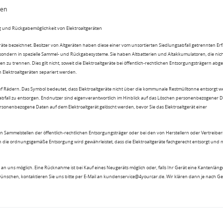
ten
 und Rückgabemöglichkeit von Elektroaltgeräten
eräte bezeichnet. Besitzer von Altgeräten haben diese einer vom unsortierten Siedlungsabfall getrennten Er
 sondern in spezielle Sammel- und Rückgabesysteme. Sie haben Altbatterien und Altakkumulatoren, die nic
n zu trennen. Dies gilt nicht, soweit die Elektroaltgeräte bei öffentlich-rechtlichen Entsorgungsträgern ab
lektroaltgeräten separiert werden.
uf Rädern. Das Symbol bedeutet, dass Elektroaltgeräte nicht über die kommunale Restmülltonne entsorgt 
sabfall zu entsorgen. Endnutzer sind eigenverantwortlich im Hinblick auf das Löschen personenbezogener 
rsonenbezogene Daten auf dem Elektroaltgerät gelöscht werden, bevor Sie das Elektroaltgerät einer
n Sammelstellen der öffentlich-rechtlichen Entsorgungsträger oder bei den von Herstellern oder Vertreiber
 die ordnungsgemäße Entsorgung wird gewährleistet, dass die Elektroaltgeräte fachgerecht entsorgt und 
an uns möglich. Eine Rücknahme ist bei Kauf eines Neugeräts möglich oder, falls Ihr Gerät eine Kantenlänge
wünschen, kontaktieren Sie uns bitte per E-Mail an kundenservice@4yourcar.de. Wir klären dann je nach G