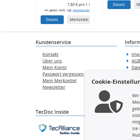
7,80 € pro 1 l
Details
M
inkl. gesetzl. MwSt., zzgl.
Versandkosten
Details
Merkzettel
Kundenservice
Infor
Kontakt
Imp
Über uns
AG
Mein Konto
Dat
Passwort vergessen
Erkl
Mein Merkzettel
Hilf
Cookie-Einstellu
Newsletter
Wid
Ver
Wir
Med
geb
TecDoc Inside
soz
mög
Die hier angezeigten Dat
sie
gesamte Datenbank ohne 
Nut
ausführen zu lassen. Ein