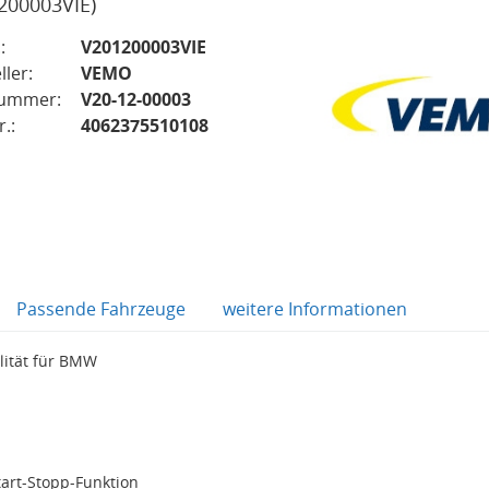
200003VIE)
:
V201200003VIE
ller:
VEMO
nummer:
V20-12-00003
.:
4062375510108
Passende Fahrzeuge
weitere Informationen
lität für BMW
tart-Stopp-Funktion