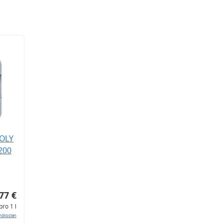
MOLY
200
77 €
pro 1 l
ndkosten