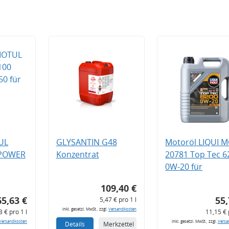
UL
GLYSANTIN G48
Motoröl LIQUI 
 POWER
Konzentrat
20781 Top Tec 6
0W-20 für
109,40 €
65,63 €
55,
5,47 € pro 1 l
inkl. gesetzl. MwSt., zzgl.
Versandkosten
3 € pro 1 l
11,15 € 
Versandkosten
inkl. gesetzl. MwSt., zzgl.
Versa
Details
Merkzettel