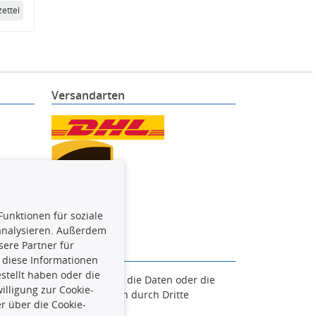
ettel
Versandarten
Funktionen für soziale
 analysieren. Außerdem
ere Partner für
 diese Informationen
stellt haben oder die
en. Es ist zu unterlassen, die Daten oder die
lligung zur Cookie-
und/oder diese Handlungen durch Dritte
r über die Cookie-
verfolgt.