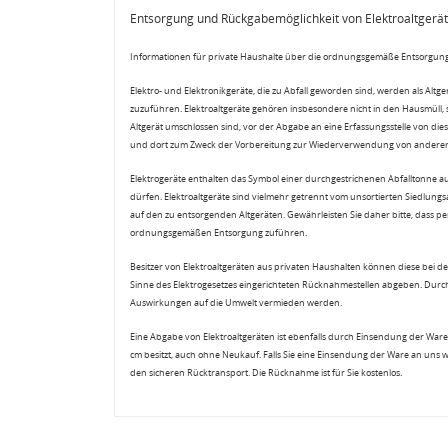
Entsorgung und Rückgabemöglichkeit von Elektroaltgerä
Informationen für private Haushalte über die ordnungsgemäße Entsorgung
Elektro- und Elektronikgeräte, die zu Abfall geworden sind, werden als Altg
zuzuführen. Elektroaltgeräte gehören insbesondere nicht in den Hausmüll,
Altgerät umschlossen sind, vor der Abgabe an eine Erfassungsstelle von diese
und dort zum Zweck der Vorbereitung zur Wiederverwendung von anderen E
Elektrogeräte enthalten das Symbol einer durchgestrichenen Abfalltonne a
dürfen. Elektroaltgeräte sind vielmehr getrennt vom unsortierten Siedlung
auf den zu entsorgenden Altgeräten. Gewährleisten Sie daher bitte, dass pe
ordnungsgemäßen Entsorgung zuführen.
Besitzer von Elektroaltgeräten aus privaten Haushalten können diese bei de
Sinne des Elektrogesetzes eingerichteten Rücknahmestellen abgeben. Durch
Auswirkungen auf die Umwelt vermieden werden.
Eine Abgabe von Elektroaltgeräten ist ebenfalls durch Einsendung der Ware 
cm besitzt, auch ohne Neukauf. Falls Sie eine Einsendung der Ware an uns 
den sicheren Rücktransport. Die Rücknahme ist für Sie kostenlos.