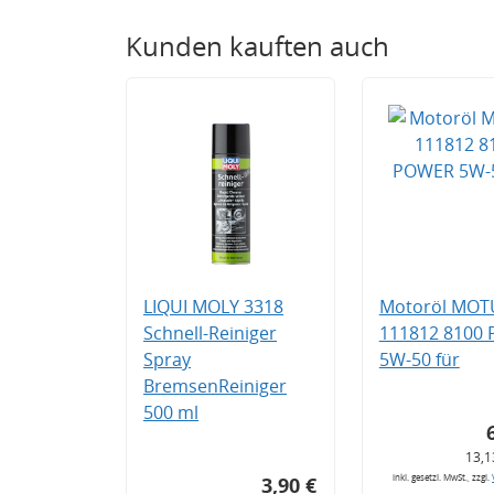
Kunden kauften auch
LIQUI MOLY 3318
Motoröl MOT
Schnell-Reiniger
111812 8100
Spray
5W-50 für
BremsenReiniger
500 ml
13,1
inkl. gesetzl. MwSt., zzgl.
3,90 €