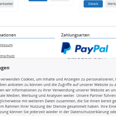
erkzettel
Details
Merkz
mationen
Zahlungsarten
ressum
B
enschutz
ärung zur Barrierefreiheit
e / Alt-Öl / Batterien
ngen
errufsbelehrung
trag widerrufen
 verwenden Cookies, um Inhalte und Anzeigen zu personalisieren, 
ien anbieten zu können und die Zugriffe auf unserer Website zu
en wir Informationen zu Ihrer Verwendung unserer Website an uns
iale Medien, Werbung und Analysen weiter. Unsere Partner führen
licherweise mit weiteren Daten zusammen, die Sie ihnen bereit ge
en, insbesondere die gesamte Datenbank, dürfen nicht kopiert werd
 im Rahmen Ihrer Nutzung der Dienste gesammelt haben. Ihre Einwi
vorherige Zustimmung TecDocs zu vervielfältigen, zu verbreiten 
zung können Sie jederzeit wieder in der Datenschutzerklärung ode
 Zuwiderhandeln stellt eine Urheberrechtsverletzung dar und wird 