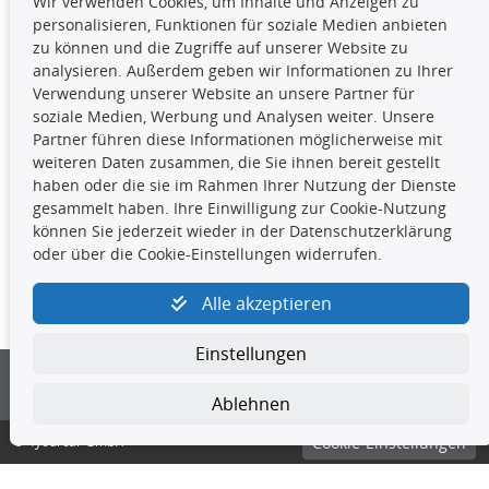
Wir verwenden Cookies, um Inhalte und Anzeigen zu
Die hier angezeigten Daten,
personalisieren, Funktionen für soziale Medien anbieten
insbesondere die gesamte Datenbank,
zu können und die Zugriffe auf unserer Website zu
dürfen nicht kopiert werden. Es ist zu
analysieren. Außerdem geben wir Informationen zu Ihrer
unterlassen, die Daten oder die gesamte Datenbank ohne
Verwendung unserer Website an unsere Partner für
vorherige Zustimmung TecDocs zu vervielfältigen, zu
soziale Medien, Werbung und Analysen weiter. Unsere
verbreiten und/oder diese Handlungen durch Dritte ausführen
Partner führen diese Informationen möglicherweise mit
zu lassen. Ein Zuwiderhandeln stellt eine
weiteren Daten zusammen, die Sie ihnen bereit gestellt
Urheberrechtsverletzung dar und wird verfolgt.
haben oder die sie im Rahmen Ihrer Nutzung der Dienste
gesammelt haben. Ihre Einwilligung zur Cookie-Nutzung
können Sie jederzeit wieder in der Datenschutzerklärung
Kontakt
oder über die Cookie-Einstellungen widerrufen.
4yourcar GmbH
|
Avidesweg 1
|
27386 Hemsbünde
|
Alle akzeptieren
kundenservice@4yourcar.de
Einstellungen
Ablehnen
© 4yourcar GmbH
Cookie-Einstellungen