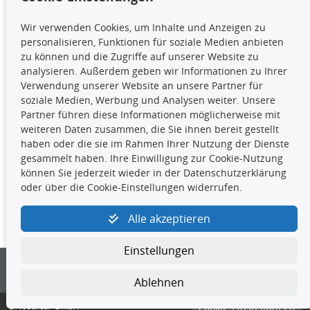
TecDoc Inside
Wir verwenden Cookies, um Inhalte und Anzeigen zu
Die hier angezeigten Daten,
personalisieren, Funktionen für soziale Medien anbieten
insbesondere die gesamte Datenbank,
zu können und die Zugriffe auf unserer Website zu
dürfen nicht kopiert werden. Es ist zu
analysieren. Außerdem geben wir Informationen zu Ihrer
unterlassen, die Daten oder die gesamte Datenbank ohne
Verwendung unserer Website an unsere Partner für
vorherige Zustimmung TecDocs zu vervielfältigen, zu
soziale Medien, Werbung und Analysen weiter. Unsere
verbreiten und/oder diese Handlungen durch Dritte ausführen
Partner führen diese Informationen möglicherweise mit
zu lassen. Ein Zuwiderhandeln stellt eine
weiteren Daten zusammen, die Sie ihnen bereit gestellt
Urheberrechtsverletzung dar und wird verfolgt.
haben oder die sie im Rahmen Ihrer Nutzung der Dienste
gesammelt haben. Ihre Einwilligung zur Cookie-Nutzung
können Sie jederzeit wieder in der Datenschutzerklärung
Kontakt
oder über die Cookie-Einstellungen widerrufen.
4yourcar GmbH
|
Avidesweg 1
|
27386 Hemsbünde
|
Alle akzeptieren
kundenservice@4yourcar.de
Einstellungen
Ablehnen
© 4yourcar GmbH
Cookie-Einstellungen