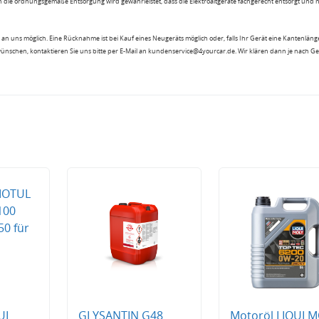
 die ordnungsgemäße Entsorgung wird gewährleistet, dass die Elektroaltgeräte fachgerecht entsorgt und 
an uns möglich. Eine Rücknahme ist bei Kauf eines Neugeräts möglich oder, falls Ihr Gerät eine Kantenlänge
wünschen, kontaktieren Sie uns bitte per E-Mail an kundenservice@4yourcar.de. Wir klären dann je nach G
UL
GLYSANTIN G48
Motoröl LIQUI 