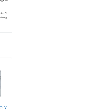
negative
 bis 25
erätetyp
MOLY