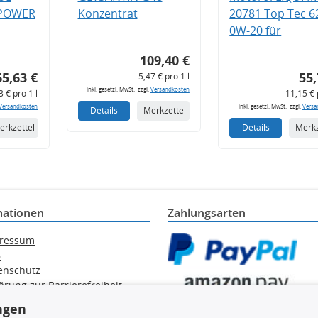
 POWER
Konzentrat
20781 Top Tec 6
0W-20 für
109,40 €
65,63 €
55,
5,47 € pro 1 l
inkl. gesetzl. MwSt., zzgl.
Versandkosten
3 € pro 1 l
11,15 € 
Versandkosten
inkl. gesetzl. MwSt., zzgl.
Versa
Details
Merkzettel
erkzettel
Details
Merkz
mationen
Zahlungsarten
ressum
B
enschutz
ärung zur Barrierefreiheit
e / Alt-Öl / Batterien
ngen
errufsbelehrung