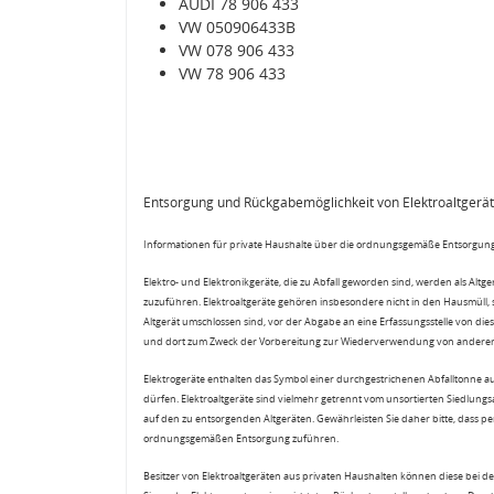
AUDI 78 906 433
VW 050906433B
VW 078 906 433
VW 78 906 433
Entsorgung und Rückgabemöglichkeit von Elektroaltgerä
Informationen für private Haushalte über die ordnungsgemäße Entsorgung
Elektro- und Elektronikgeräte, die zu Abfall geworden sind, werden als Altg
zuzuführen. Elektroaltgeräte gehören insbesondere nicht in den Hausmüll,
Altgerät umschlossen sind, vor der Abgabe an eine Erfassungsstelle von diese
und dort zum Zweck der Vorbereitung zur Wiederverwendung von anderen E
Elektrogeräte enthalten das Symbol einer durchgestrichenen Abfalltonne a
dürfen. Elektroaltgeräte sind vielmehr getrennt vom unsortierten Siedlung
auf den zu entsorgenden Altgeräten. Gewährleisten Sie daher bitte, dass pe
ordnungsgemäßen Entsorgung zuführen.
Besitzer von Elektroaltgeräten aus privaten Haushalten können diese bei de