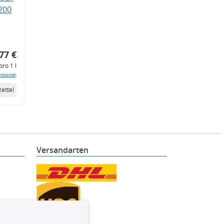
200
77 €
pro 1 l
ndkosten
ettel
Versandarten