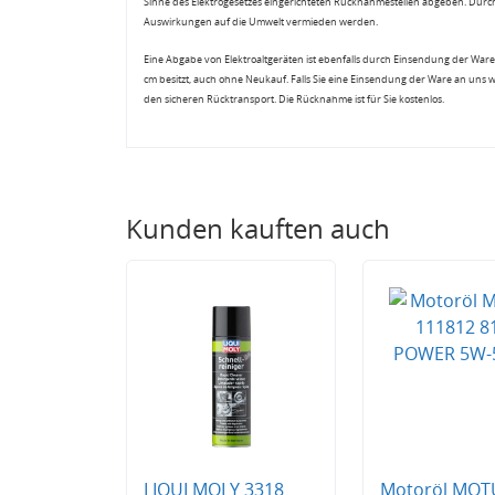
Sinne des Elektrogesetzes eingerichteten Rücknahmestellen abgeben. Durch
Auswirkungen auf die Umwelt vermieden werden.
Eine Abgabe von Elektroaltgeräten ist ebenfalls durch Einsendung der Ware 
cm besitzt, auch ohne Neukauf. Falls Sie eine Einsendung der Ware an uns 
den sicheren Rücktransport. Die Rücknahme ist für Sie kostenlos.
Kunden kauften auch
LIQUI MOLY 3318
Motoröl MOT