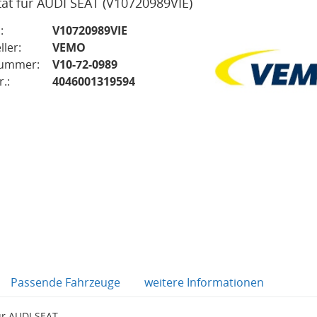
tät für AUDI SEAT
(V10720989VIE)
:
V10720989VIE
ller:
VEMO
nummer:
V10-72-0989
.:
4046001319594
Passende Fahrzeuge
weitere Informationen
ür AUDI SEAT