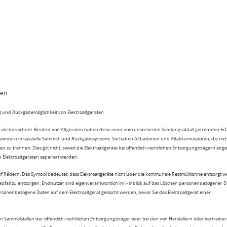
ten
 und Rückgabemöglichkeit von Elektroaltgeräten
eräte bezeichnet. Besitzer von Altgeräten haben diese einer vom unsortierten Siedlungsabfall getrennten Er
 sondern in spezielle Sammel- und Rückgabesysteme. Sie haben Altbatterien und Altakkumulatoren, die nic
n zu trennen. Dies gilt nicht, soweit die Elektroaltgeräte bei öffentlich-rechtlichen Entsorgungsträgern ab
lektroaltgeräten separiert werden.
uf Rädern. Das Symbol bedeutet, dass Elektroaltgeräte nicht über die kommunale Restmülltonne entsorgt 
sabfall zu entsorgen. Endnutzer sind eigenverantwortlich im Hinblick auf das Löschen personenbezogener 
rsonenbezogene Daten auf dem Elektroaltgerät gelöscht werden, bevor Sie das Elektroaltgerät einer
n Sammelstellen der öffentlich-rechtlichen Entsorgungsträger oder bei den von Herstellern oder Vertreiber