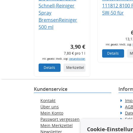
Schnell-Reiniger
111812 8100
Spray
5W-50 für
BremsenReiniger
500 ml
13,1
inkl. gesetzl. MwSt., zzgl.
3,90 €
7,80 € pro 1 l
Details
M
inkl. gesetzl. MwSt., zzgl.
Versandkosten
Details
Merkzettel
Kundenservice
Infor
Kontakt
Imp
Über uns
AG
Mein Konto
Dat
Passwort vergessen
Erkl
Mein Merkzettel
Hilf
Cookie-Einstellu
Newsletter
Wid