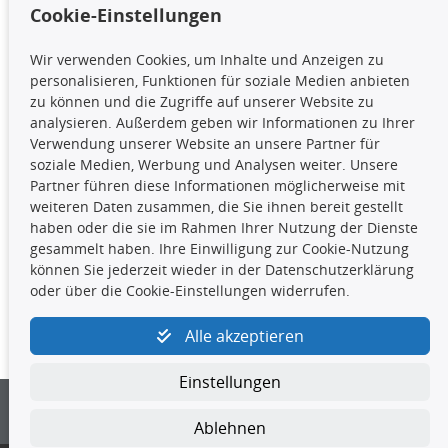
Cookie-Einstellungen
TecDoc Inside
Wir verwenden Cookies, um Inhalte und Anzeigen zu
Die hier angezeigten Daten,
personalisieren, Funktionen für soziale Medien anbieten
insbesondere die gesamte Datenbank,
zu können und die Zugriffe auf unserer Website zu
dürfen nicht kopiert werden. Es ist zu
analysieren. Außerdem geben wir Informationen zu Ihrer
unterlassen, die Daten oder die gesamte Datenbank ohne
Verwendung unserer Website an unsere Partner für
vorherige Zustimmung TecDocs zu vervielfältigen, zu
soziale Medien, Werbung und Analysen weiter. Unsere
verbreiten und/oder diese Handlungen durch Dritte ausführen
Partner führen diese Informationen möglicherweise mit
zu lassen. Ein Zuwiderhandeln stellt eine
weiteren Daten zusammen, die Sie ihnen bereit gestellt
Urheberrechtsverletzung dar und wird verfolgt.
haben oder die sie im Rahmen Ihrer Nutzung der Dienste
gesammelt haben. Ihre Einwilligung zur Cookie-Nutzung
können Sie jederzeit wieder in der Datenschutzerklärung
Kontakt
oder über die Cookie-Einstellungen widerrufen.
4yourcar GmbH
|
Avidesweg 1
|
27386 Hemsbünde
|
Alle akzeptieren
kundenservice@4yourcar.de
Einstellungen
Ablehnen