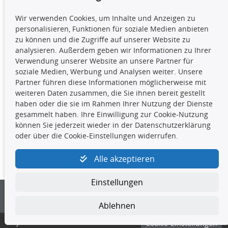
TecDoc Inside
Wir verwenden Cookies, um Inhalte und Anzeigen zu
Die hier angezeigten Daten,
personalisieren, Funktionen für soziale Medien anbieten
insbesondere die gesamte Datenbank,
zu können und die Zugriffe auf unserer Website zu
dürfen nicht kopiert werden. Es ist zu
analysieren. Außerdem geben wir Informationen zu Ihrer
unterlassen, die Daten oder die gesamte Datenbank ohne
Verwendung unserer Website an unsere Partner für
vorherige Zustimmung TecDocs zu vervielfältigen, zu
soziale Medien, Werbung und Analysen weiter. Unsere
verbreiten und/oder diese Handlungen durch Dritte ausführen
Partner führen diese Informationen möglicherweise mit
zu lassen. Ein Zuwiderhandeln stellt eine
weiteren Daten zusammen, die Sie ihnen bereit gestellt
Urheberrechtsverletzung dar und wird verfolgt.
haben oder die sie im Rahmen Ihrer Nutzung der Dienste
gesammelt haben. Ihre Einwilligung zur Cookie-Nutzung
können Sie jederzeit wieder in der Datenschutzerklärung
Kontakt
oder über die Cookie-Einstellungen widerrufen.
4yourcar GmbH
|
Avidesweg 1
|
27386 Hemsbünde
|
Alle akzeptieren
kundenservice@4yourcar.de
Einstellungen
Ablehnen
© 4yourcar GmbH
Cookie-Einstellungen