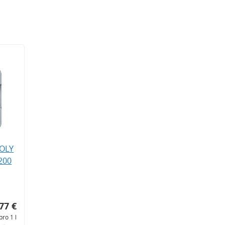
MOLY
200
77 €
pro 1 l