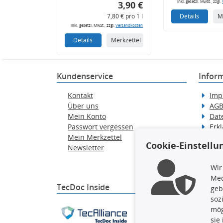
inkl. gesetzl. MwSt., zzgl.
3,90 €
7,80 € pro 1 l
Details
M
inkl. gesetzl. MwSt., zzgl.
Versandkosten
Details
Merkzettel
Kundenservice
Infor
Kontakt
Imp
Über uns
AG
Mein Konto
Dat
Passwort vergessen
Erkl
Mein Merkzettel
Hilf
Cookie-Einstellu
Newsletter
Wid
Ver
Wir
Med
TecDoc Inside
geb
soz
Die hier angezeigten Dat
mög
gesamte Datenbank ohne 
sie