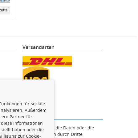
ndkosten
ettel
Versandarten
Funktionen für soziale
 analysieren. Außerdem
ere Partner für
 diese Informationen
en. Es ist zu unterlassen, die Daten oder die
stellt haben oder die
und/oder diese Handlungen durch Dritte
lligung zur Cookie-