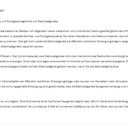
ten
 und Rückgabemöglichkeit von Elektroaltgeräten
eräte bezeichnet. Besitzer von Altgeräten haben diese einer vom unsortierten Siedlungsabfall getrennten Er
 sondern in spezielle Sammel- und Rückgabesysteme. Sie haben Altbatterien und Altakkumulatoren, die nic
n zu trennen. Dies gilt nicht, soweit die Elektroaltgeräte bei öffentlich-rechtlichen Entsorgungsträgern ab
lektroaltgeräten separiert werden.
uf Rädern. Das Symbol bedeutet, dass Elektroaltgeräte nicht über die kommunale Restmülltonne entsorgt 
sabfall zu entsorgen. Endnutzer sind eigenverantwortlich im Hinblick auf das Löschen personenbezogener 
rsonenbezogene Daten auf dem Elektroaltgerät gelöscht werden, bevor Sie das Elektroaltgerät einer
n Sammelstellen der öffentlich-rechtlichen Entsorgungsträger oder bei den von Herstellern oder Vertreiber
 die ordnungsgemäße Entsorgung wird gewährleistet, dass die Elektroaltgeräte fachgerecht entsorgt und 
an uns möglich. Eine Rücknahme ist bei Kauf eines Neugeräts möglich oder, falls Ihr Gerät eine Kantenlänge
wünschen, kontaktieren Sie uns bitte per E-Mail an kundenservice@4yourcar.de. Wir klären dann je nach G