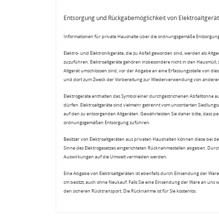
Entsorgung und Rückgabemöglichkeit von Elektroaltgerä
Informationen für private Haushalte über die ordnungsgemäße Entsorgung
Elektro- und Elektronikgeräte, die zu Abfall geworden sind, werden als Altg
zuzuführen. Elektroaltgeräte gehören insbesondere nicht in den Hausmüll,
Altgerät umschlossen sind, vor der Abgabe an eine Erfassungsstelle von diese
und dort zum Zweck der Vorbereitung zur Wiederverwendung von anderen E
Elektrogeräte enthalten das Symbol einer durchgestrichenen Abfalltonne a
dürfen. Elektroaltgeräte sind vielmehr getrennt vom unsortierten Siedlung
auf den zu entsorgenden Altgeräten. Gewährleisten Sie daher bitte, dass pe
ordnungsgemäßen Entsorgung zuführen.
Besitzer von Elektroaltgeräten aus privaten Haushalten können diese bei de
Sinne des Elektrogesetzes eingerichteten Rücknahmestellen abgeben. Durch
Auswirkungen auf die Umwelt vermieden werden.
Eine Abgabe von Elektroaltgeräten ist ebenfalls durch Einsendung der Ware 
cm besitzt, auch ohne Neukauf. Falls Sie eine Einsendung der Ware an uns 
den sicheren Rücktransport. Die Rücknahme ist für Sie kostenlos.