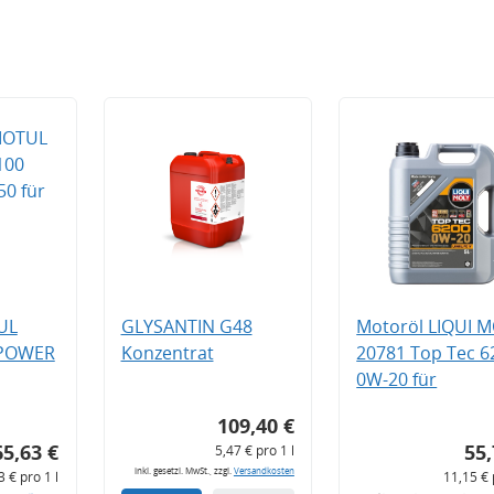
UL
GLYSANTIN G48
Motoröl LIQUI 
 POWER
Konzentrat
20781 Top Tec 6
0W-20 für
109,40 €
65,63 €
55,
5,47 € pro 1 l
inkl. gesetzl. MwSt., zzgl.
Versandkosten
3 € pro 1 l
11,15 € 