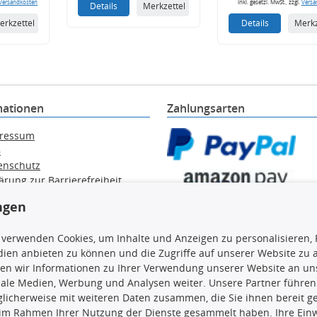
Versandkosten
inkl. gesetzl. MwSt., zzgl.
Versa
Details
Merkzettel
erkzettel
Details
Merkz
mationen
Zahlungsarten
ressum
B
enschutz
ärung zur Barrierefreiheit
e / Alt-Öl / Batterien
ngen
errufsbelehrung
trag widerrufen
 verwenden Cookies, um Inhalte und Anzeigen zu personalisieren, 
ien anbieten zu können und die Zugriffe auf unserer Website zu
en wir Informationen zu Ihrer Verwendung unserer Website an uns
iale Medien, Werbung und Analysen weiter. Unsere Partner führen
en, insbesondere die gesamte Datenbank, dürfen nicht kopiert werd
licherweise mit weiteren Daten zusammen, die Sie ihnen bereit ge
vorherige Zustimmung TecDocs zu vervielfältigen, zu verbreiten 
 im Rahmen Ihrer Nutzung der Dienste gesammelt haben. Ihre Einwi