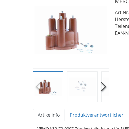
MERC
Art.Nr.
Herste
Teile
EAN-Nr
Artikelinfo
Produktverantwortlicher
VEMO V30-70-0007 Zündverteilerkappe für M