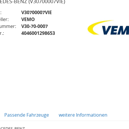
EDES-BENZ
(V30700007VIE)
:
V30700007VIE
ller:
VEMO
nummer:
V30-70-0007
.:
4046001298653
Passende Fahrzeuge
weitere Informationen
ERCEDES-BENZ