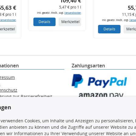
109,40 €
65,63 €
55,
5,47 € pro 1 l
inkl. gesetzl. MwSt., zzgl.
Versandkosten
3 € pro 1 l
11,15 € 
Versandkosten
inkl. gesetzl. MwSt., zzgl.
Versa
Details
Merkzettel
erkzettel
Details
Merkz
mationen
Zahlungsarten
ressum
B
enschutz
ärung zur Barrierefreiheit
e / Alt-Öl / Batterien
ngen
errufsbelehrung
trag widerrufen
 verwenden Cookies, um Inhalte und Anzeigen zu personalisieren, 
ien anbieten zu können und die Zugriffe auf unserer Website zu
en wir Informationen zu Ihrer Verwendung unserer Website an uns