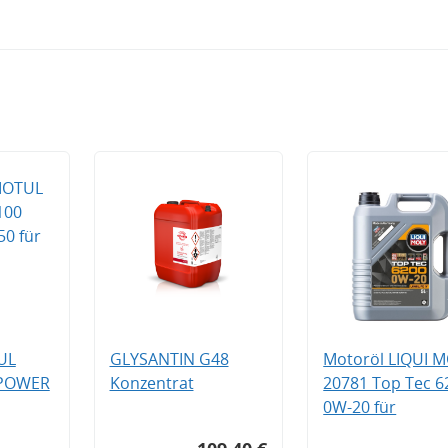
UL
GLYSANTIN G48
Motoröl LIQUI 
 POWER
Konzentrat
20781 Top Tec 6
0W-20 für