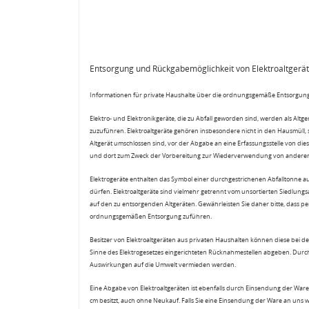
Entsorgung und Rückgabemöglichkeit von Elektroaltgerä
Informationen für private Haushalte über die ordnungsgemäße Entsorgung
Elektro- und Elektronikgeräte, die zu Abfall geworden sind, werden als Altg
zuzuführen. Elektroaltgeräte gehören insbesondere nicht in den Hausmüll,
Altgerät umschlossen sind, vor der Abgabe an eine Erfassungsstelle von diese
und dort zum Zweck der Vorbereitung zur Wiederverwendung von anderen E
Elektrogeräte enthalten das Symbol einer durchgestrichenen Abfalltonne a
dürfen. Elektroaltgeräte sind vielmehr getrennt vom unsortierten Siedlung
auf den zu entsorgenden Altgeräten. Gewährleisten Sie daher bitte, dass pe
ordnungsgemäßen Entsorgung zuführen.
Besitzer von Elektroaltgeräten aus privaten Haushalten können diese bei de
Sinne des Elektrogesetzes eingerichteten Rücknahmestellen abgeben. Durch
Auswirkungen auf die Umwelt vermieden werden.
Eine Abgabe von Elektroaltgeräten ist ebenfalls durch Einsendung der Ware 
cm besitzt, auch ohne Neukauf. Falls Sie eine Einsendung der Ware an uns 