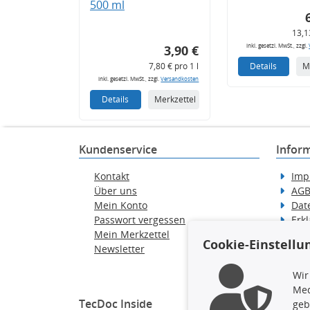
500 ml
13,1
inkl. gesetzl. MwSt., zzgl.
3,90 €
7,80 € pro 1 l
Details
M
inkl. gesetzl. MwSt., zzgl.
Versandkosten
Details
Merkzettel
Kundenservice
Infor
Kontakt
Imp
Über uns
AG
Mein Konto
Dat
Passwort vergessen
Erkl
Mein Merkzettel
Hilf
Cookie-Einstellu
Newsletter
Wid
Ver
Wir
Med
TecDoc Inside
geb