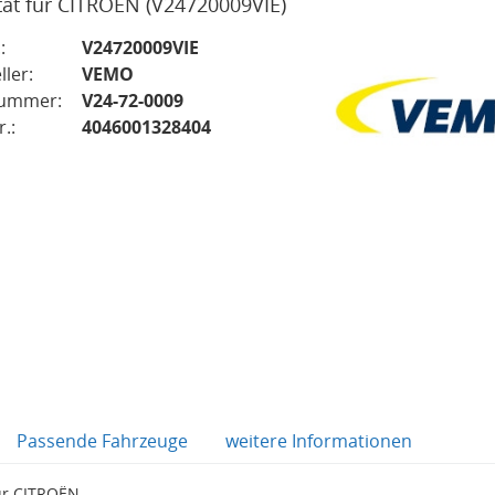
tät für CITROËN
(V24720009VIE)
:
V24720009VIE
ller:
VEMO
nummer:
V24-72-0009
.:
4046001328404
Passende Fahrzeuge
weitere Informationen
ür CITROËN