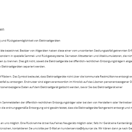
ten
 und Rückgabemöglichkeit von Elektroaltgeräten
eräte bezeichnet. Besitzer von Altgeräten haben diese einer vom unsortierten Siedlungsabfall getrennten Er
 sondern in spezielle Sammel- und Rückgabesysteme. Sie haben Altbatterien und Altakkumulatoren, die nic
n zu trennen. Dies gilt nicht, soweit die Elektroaltgeräte bei öffentlich-rechtlichen Entsorgungsträgern ab
lektroaltgeräten separiert werden.
uf Rädern. Das Symbol bedeutet, dass Elektroaltgeräte nicht über die kommunale Restmülltonne entsorgt 
sabfall zu entsorgen. Endnutzer sind eigenverantwortlich im Hinblick auf das Löschen personenbezogener 
rsonenbezogene Daten auf dem Elektroaltgerät gelöscht werden, bevor Sie das Elektroaltgerät einer
n Sammelstellen der öffentlich-rechtlichen Entsorgungsträger oder bei den von Herstellern oder Vertreiber
 die ordnungsgemäße Entsorgung wird gewährleistet, dass die Elektroaltgeräte fachgerecht entsorgt und 
an uns möglich. Eine Rücknahme ist bei Kauf eines Neugeräts möglich oder, falls Ihr Gerät eine Kantenlänge
wünschen, kontaktieren Sie uns bitte per E-Mail an kundenservice@4yourcar.de. Wir klären dann je nach G