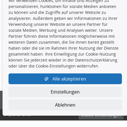
Wir verwenden Cookies, um Inhalte und Anzeigen zu
Die hier angezeigten Daten,
personalisieren, Funktionen für soziale Medien anbieten
insbesondere die gesamte Datenbank,
zu können und die Zugriffe auf unserer Website zu
dürfen nicht kopiert werden. Es ist zu
analysieren. Außerdem geben wir Informationen zu Ihrer
unterlassen, die Daten oder die gesamte Datenbank ohne
Verwendung unserer Website an unsere Partner für
vorherige Zustimmung TecDocs zu vervielfältigen, zu
soziale Medien, Werbung und Analysen weiter. Unsere
verbreiten und/oder diese Handlungen durch Dritte ausführen
Partner führen diese Informationen möglicherweise mit
zu lassen. Ein Zuwiderhandeln stellt eine
weiteren Daten zusammen, die Sie ihnen bereit gestellt
Urheberrechtsverletzung dar und wird verfolgt.
haben oder die sie im Rahmen Ihrer Nutzung der Dienste
gesammelt haben. Ihre Einwilligung zur Cookie-Nutzung
können Sie jederzeit wieder in der Datenschutzerklärung
Kontakt
oder über die Cookie-Einstellungen widerrufen.
4yourcar GmbH
|
Avidesweg 1
|
27386 Hemsbünde
|
Alle akzeptieren
kundenservice@4yourcar.de
Einstellungen
Ablehnen
© 4yourcar GmbH
Cookie-Einstellungen