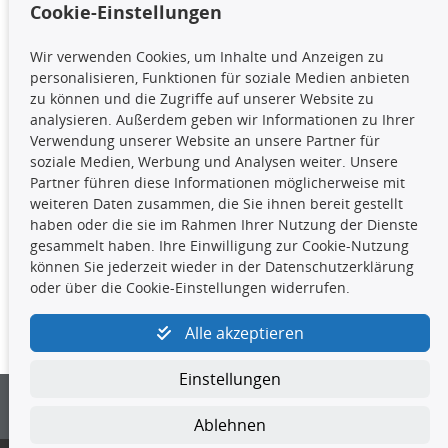
Cookie-Einstellungen
TecDoc Inside
Wir verwenden Cookies, um Inhalte und Anzeigen zu
Die hier angezeigten Daten,
personalisieren, Funktionen für soziale Medien anbieten
insbesondere die gesamte Datenbank,
zu können und die Zugriffe auf unserer Website zu
dürfen nicht kopiert werden. Es ist zu
analysieren. Außerdem geben wir Informationen zu Ihrer
unterlassen, die Daten oder die gesamte Datenbank ohne
Verwendung unserer Website an unsere Partner für
vorherige Zustimmung TecDocs zu vervielfältigen, zu
soziale Medien, Werbung und Analysen weiter. Unsere
verbreiten und/oder diese Handlungen durch Dritte ausführen
Partner führen diese Informationen möglicherweise mit
zu lassen. Ein Zuwiderhandeln stellt eine
weiteren Daten zusammen, die Sie ihnen bereit gestellt
Urheberrechtsverletzung dar und wird verfolgt.
haben oder die sie im Rahmen Ihrer Nutzung der Dienste
gesammelt haben. Ihre Einwilligung zur Cookie-Nutzung
können Sie jederzeit wieder in der Datenschutzerklärung
Kontakt
oder über die Cookie-Einstellungen widerrufen.
4yourcar GmbH
|
Avidesweg 1
|
27386 Hemsbünde
|
Alle akzeptieren
kundenservice@4yourcar.de
Einstellungen
Ablehnen