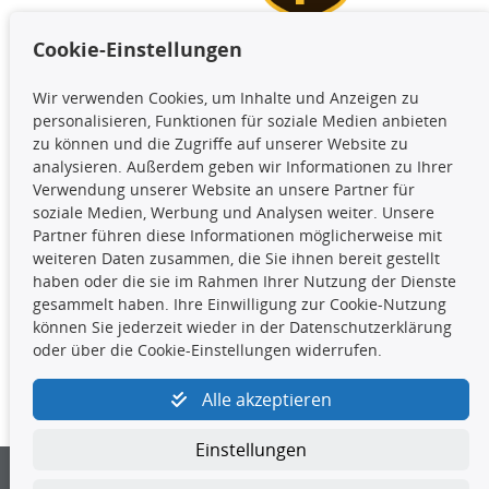
Cookie-Einstellungen
TecDoc Inside
Wir verwenden Cookies, um Inhalte und Anzeigen zu
Die hier angezeigten Daten,
personalisieren, Funktionen für soziale Medien anbieten
insbesondere die gesamte Datenbank,
zu können und die Zugriffe auf unserer Website zu
dürfen nicht kopiert werden. Es ist zu
analysieren. Außerdem geben wir Informationen zu Ihrer
unterlassen, die Daten oder die gesamte Datenbank ohne
Verwendung unserer Website an unsere Partner für
vorherige Zustimmung TecDocs zu vervielfältigen, zu
soziale Medien, Werbung und Analysen weiter. Unsere
verbreiten und/oder diese Handlungen durch Dritte ausführen
Partner führen diese Informationen möglicherweise mit
zu lassen. Ein Zuwiderhandeln stellt eine
weiteren Daten zusammen, die Sie ihnen bereit gestellt
Urheberrechtsverletzung dar und wird verfolgt.
haben oder die sie im Rahmen Ihrer Nutzung der Dienste
gesammelt haben. Ihre Einwilligung zur Cookie-Nutzung
können Sie jederzeit wieder in der Datenschutzerklärung
Kontakt
oder über die Cookie-Einstellungen widerrufen.
4yourcar GmbH
|
Avidesweg 1
|
27386 Hemsbünde
|
Alle akzeptieren
kundenservice@4yourcar.de
Einstellungen