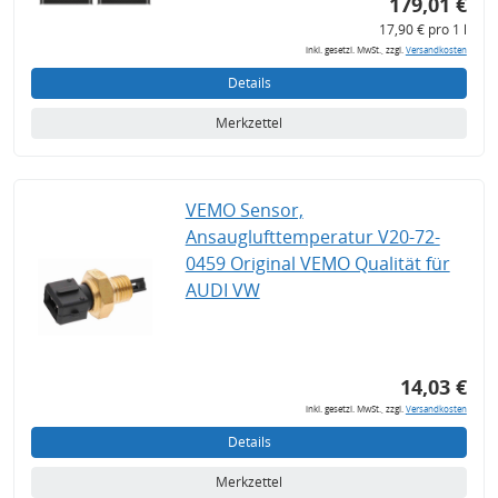
179,01 €
17,90 € pro 1 l
inkl. gesetzl. MwSt., zzgl.
Versandkosten
Details
Merkzettel
VEMO Sensor,
Ansauglufttemperatur V20-72-
0459 Original VEMO Qualität für
AUDI VW
14,03 €
inkl. gesetzl. MwSt., zzgl.
Versandkosten
Details
Merkzettel