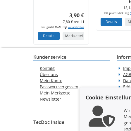
13,1
inkl. gesetzl. MwSt., zzgl.
3,90 €
7,80 € pro 1 l
Details
M
inkl. gesetzl. MwSt., zzgl.
Versandkosten
Details
Merkzettel
Kundenservice
Infor
Kontakt
Imp
Über uns
AG
Mein Konto
Dat
Passwort vergessen
Erkl
Mein Merkzettel
Hilf
Cookie-Einstellu
Newsletter
Wid
Ver
Wir
Med
TecDoc Inside
geb
soz