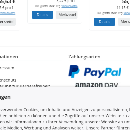
65,63 €
55,
5,47 € pro 1 l
inkl. gesetzl. MwSt., zzgl.
Versandkosten
3 € pro 1 l
11,15 € 
Versandkosten
inkl. gesetzl. MwSt., zzgl.
Versa
Details
Merkzettel
erkzettel
Details
Merkz
mationen
Zahlungsarten
ressum
B
enschutz
ärung zur Barrierefreiheit
e / Alt-Öl / Batterien
ngen
errufsbelehrung
trag widerrufen
 verwenden Cookies, um Inhalte und Anzeigen zu personalisieren, 
ien anbieten zu können und die Zugriffe auf unserer Website zu
en wir Informationen zu Ihrer Verwendung unserer Website an uns
iale Medien, Werbung und Analysen weiter. Unsere Partner führen