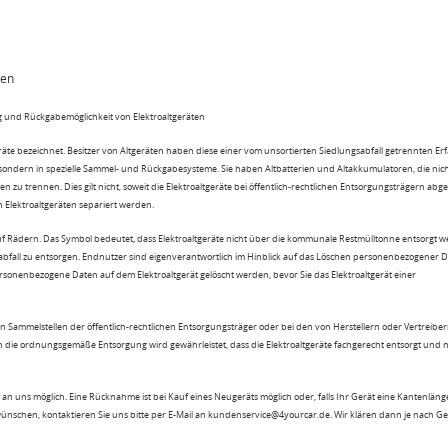
ten
 und Rückgabemöglichkeit von Elektroaltgeräten
eräte bezeichnet. Besitzer von Altgeräten haben diese einer vom unsortierten Siedlungsabfall getrennten Er
 sondern in spezielle Sammel- und Rückgabesysteme. Sie haben Altbatterien und Altakkumulatoren, die nic
n zu trennen. Dies gilt nicht, soweit die Elektroaltgeräte bei öffentlich-rechtlichen Entsorgungsträgern ab
lektroaltgeräten separiert werden.
uf Rädern. Das Symbol bedeutet, dass Elektroaltgeräte nicht über die kommunale Restmülltonne entsorgt 
sabfall zu entsorgen. Endnutzer sind eigenverantwortlich im Hinblick auf das Löschen personenbezogener 
rsonenbezogene Daten auf dem Elektroaltgerät gelöscht werden, bevor Sie das Elektroaltgerät einer
n Sammelstellen der öffentlich-rechtlichen Entsorgungsträger oder bei den von Herstellern oder Vertreiber
 die ordnungsgemäße Entsorgung wird gewährleistet, dass die Elektroaltgeräte fachgerecht entsorgt und 
an uns möglich. Eine Rücknahme ist bei Kauf eines Neugeräts möglich oder, falls Ihr Gerät eine Kantenlänge
wünschen, kontaktieren Sie uns bitte per E-Mail an kundenservice@4yourcar.de. Wir klären dann je nach G