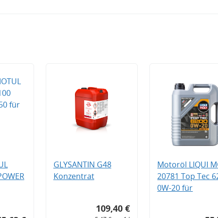
UL
GLYSANTIN G48
Motoröl LIQUI 
 POWER
Konzentrat
20781 Top Tec 6
0W-20 für
109,40 €