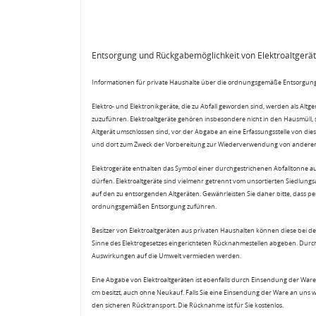
Entsorgung und Rückgabemöglichkeit von Elektroaltgerä
Informationen für private Haushalte über die ordnungsgemäße Entsorgung
Elektro- und Elektronikgeräte, die zu Abfall geworden sind, werden als Altg
zuzuführen. Elektroaltgeräte gehören insbesondere nicht in den Hausmüll,
Altgerät umschlossen sind, vor der Abgabe an eine Erfassungsstelle von diese
und dort zum Zweck der Vorbereitung zur Wiederverwendung von anderen E
Elektrogeräte enthalten das Symbol einer durchgestrichenen Abfalltonne a
dürfen. Elektroaltgeräte sind vielmehr getrennt vom unsortierten Siedlung
auf den zu entsorgenden Altgeräten. Gewährleisten Sie daher bitte, dass pe
ordnungsgemäßen Entsorgung zuführen.
Besitzer von Elektroaltgeräten aus privaten Haushalten können diese bei de
Sinne des Elektrogesetzes eingerichteten Rücknahmestellen abgeben. Durch
Auswirkungen auf die Umwelt vermieden werden.
Eine Abgabe von Elektroaltgeräten ist ebenfalls durch Einsendung der Ware 
cm besitzt, auch ohne Neukauf. Falls Sie eine Einsendung der Ware an uns 
den sicheren Rücktransport. Die Rücknahme ist für Sie kostenlos.