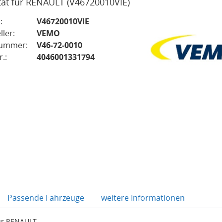
tät für RENAULT
(V46720010VIE)
:
V46720010VIE
ller:
VEMO
nummer:
V46-72-0010
.:
4046001331794
Passende Fahrzeuge
weitere Informationen
für RENAULT