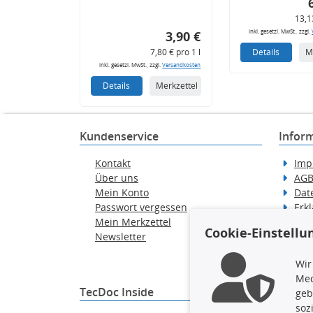
13,1
inkl. gesetzl. MwSt., zzgl.
3,90 €
7,80 € pro 1 l
Details
M
inkl. gesetzl. MwSt., zzgl.
Versandkosten
Details
Merkzettel
Kundenservice
Infor
Kontakt
Imp
Über uns
AG
Mein Konto
Dat
Passwort vergessen
Erkl
Mein Merkzettel
Hilf
Cookie-Einstellu
Newsletter
Wid
Ver
Wir
Med
TecDoc Inside
geb
soz