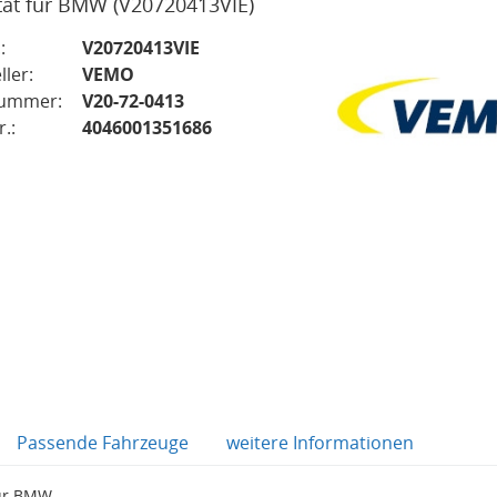
tät für BMW
(V20720413VIE)
:
V20720413VIE
ller:
VEMO
nummer:
V20-72-0413
.:
4046001351686
Passende Fahrzeuge
weitere Informationen
für BMW