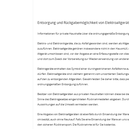
Entsorgung und Rückgabemöglichkeit von Elektroaltgerä
Informationen für private Haushalte über die ordnungsgemäße Entsorgung
Elektro- und Elektronikgeräte, die zu Abfall geworden sind, werden als Altg
zuzuführen. Elektroaltgeräte gehören insbesondere nicht in den Hausmüll,
Altgerät umschlossen sind, vor der Abgabe an eine Erfassungsstelle von diese
und dort zum Zweck der Vorbereitung zur Wiederverwendung von anderen E
Elektrogeräte enthalten das Symbol einer durchgestrichenen Abfalltonne a
dürfen. Elektroaltgeräte sind vielmehr getrennt vom unsortierten Siedlung
auf den zu entsorgenden Altgeräten. Gewährleisten Sie daher bitte, dass pe
ordnungsgemäßen Entsorgung zuführen.
Besitzer von Elektroaltgeräten aus privaten Haushalten können diese bei de
Sinne des Elektrogesetzes eingerichteten Rücknahmestellen abgeben. Durch
Auswirkungen auf die Umwelt vermieden werden.
Eine Abgabe von Elektroaltgeräten ist ebenfalls durch Einsendung der Ware 
cm besitzt, auch ohne Neukauf. Falls Sie eine Einsendung der Ware an uns 
den sicheren Rücktransport. Die Rücknahme ist für Sie kostenlos.