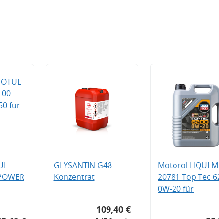
UL
GLYSANTIN G48
Motoröl LIQUI 
 POWER
Konzentrat
20781 Top Tec 6
0W-20 für
109,40 €