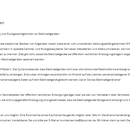
ten
 und Rückgabemöglichkeit von Elektroaltgeräten
eräte bezeichnet. Besitzer von Altgeräten haben diese einer vom unsortierten Siedlungsabfall getrennten Er
 sondern in spezielle Sammel- und Rückgabesysteme. Sie haben Altbatterien und Altakkumulatoren, die nic
n zu trennen. Dies gilt nicht, soweit die Elektroaltgeräte bei öffentlich-rechtlichen Entsorgungsträgern ab
lektroaltgeräten separiert werden.
uf Rädern. Das Symbol bedeutet, dass Elektroaltgeräte nicht über die kommunale Restmülltonne entsorgt 
sabfall zu entsorgen. Endnutzer sind eigenverantwortlich im Hinblick auf das Löschen personenbezogener 
rsonenbezogene Daten auf dem Elektroaltgerät gelöscht werden, bevor Sie das Elektroaltgerät einer
n Sammelstellen der öffentlich-rechtlichen Entsorgungsträger oder bei den von Herstellern oder Vertreiber
 die ordnungsgemäße Entsorgung wird gewährleistet, dass die Elektroaltgeräte fachgerecht entsorgt und 
an uns möglich. Eine Rücknahme ist bei Kauf eines Neugeräts möglich oder, falls Ihr Gerät eine Kantenlänge
wünschen, kontaktieren Sie uns bitte per E-Mail an kundenservice@4yourcar.de. Wir klären dann je nach G