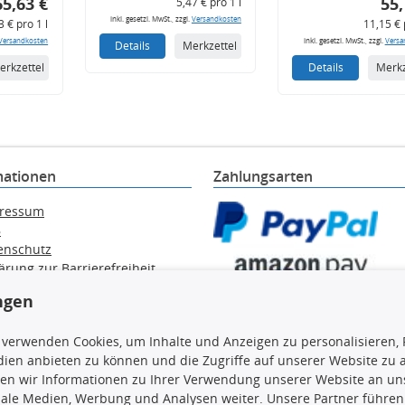
65,63 €
55,
5,47 € pro 1 l
inkl. gesetzl. MwSt., zzgl.
Versandkosten
3 € pro 1 l
11,15 € 
Versandkosten
inkl. gesetzl. MwSt., zzgl.
Versa
Details
Merkzettel
erkzettel
Details
Merkz
mationen
Zahlungsarten
ressum
B
enschutz
ärung zur Barrierefreiheit
e / Alt-Öl / Batterien
ngen
errufsbelehrung
trag widerrufen
 verwenden Cookies, um Inhalte und Anzeigen zu personalisieren, 
ien anbieten zu können und die Zugriffe auf unserer Website zu
en wir Informationen zu Ihrer Verwendung unserer Website an uns
iale Medien, Werbung und Analysen weiter. Unsere Partner führen