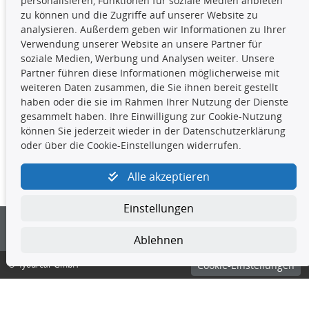
personalisieren, Funktionen für soziale Medien anbieten
insbesondere die gesamte Datenbank,
zu können und die Zugriffe auf unserer Website zu
dürfen nicht kopiert werden. Es ist zu
analysieren. Außerdem geben wir Informationen zu Ihrer
unterlassen, die Daten oder die gesamte Datenbank ohne
Verwendung unserer Website an unsere Partner für
vorherige Zustimmung TecDocs zu vervielfältigen, zu
soziale Medien, Werbung und Analysen weiter. Unsere
verbreiten und/oder diese Handlungen durch Dritte ausführen
Partner führen diese Informationen möglicherweise mit
zu lassen. Ein Zuwiderhandeln stellt eine
weiteren Daten zusammen, die Sie ihnen bereit gestellt
Urheberrechtsverletzung dar und wird verfolgt.
haben oder die sie im Rahmen Ihrer Nutzung der Dienste
gesammelt haben. Ihre Einwilligung zur Cookie-Nutzung
können Sie jederzeit wieder in der Datenschutzerklärung
Kontakt
oder über die Cookie-Einstellungen widerrufen.
4yourcar GmbH
|
Avidesweg 1
|
27386 Hemsbünde
|
Alle akzeptieren
kundenservice@4yourcar.de
Einstellungen
Ablehnen
© 4yourcar GmbH
Cookie-Einstellungen