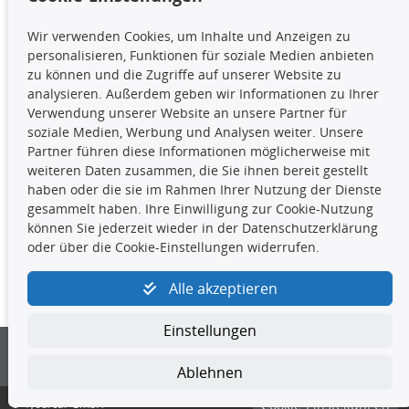
TecDoc Inside
Wir verwenden Cookies, um Inhalte und Anzeigen zu
Die hier angezeigten Daten,
personalisieren, Funktionen für soziale Medien anbieten
insbesondere die gesamte Datenbank,
zu können und die Zugriffe auf unserer Website zu
dürfen nicht kopiert werden. Es ist zu
analysieren. Außerdem geben wir Informationen zu Ihrer
unterlassen, die Daten oder die gesamte Datenbank ohne
Verwendung unserer Website an unsere Partner für
vorherige Zustimmung TecDocs zu vervielfältigen, zu
soziale Medien, Werbung und Analysen weiter. Unsere
verbreiten und/oder diese Handlungen durch Dritte ausführen
Partner führen diese Informationen möglicherweise mit
zu lassen. Ein Zuwiderhandeln stellt eine
weiteren Daten zusammen, die Sie ihnen bereit gestellt
Urheberrechtsverletzung dar und wird verfolgt.
haben oder die sie im Rahmen Ihrer Nutzung der Dienste
gesammelt haben. Ihre Einwilligung zur Cookie-Nutzung
können Sie jederzeit wieder in der Datenschutzerklärung
Kontakt
oder über die Cookie-Einstellungen widerrufen.
4yourcar GmbH
|
Avidesweg 1
|
27386 Hemsbünde
|
Alle akzeptieren
kundenservice@4yourcar.de
Einstellungen
Ablehnen
© 4yourcar GmbH
Cookie-Einstellungen