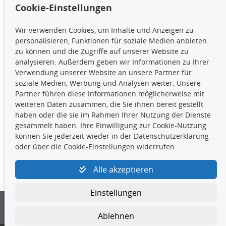
Cookie-Einstellungen
TecDoc Inside
Wir verwenden Cookies, um Inhalte und Anzeigen zu
Die hier angezeigten Daten,
personalisieren, Funktionen für soziale Medien anbieten
insbesondere die gesamte Datenbank,
zu können und die Zugriffe auf unserer Website zu
dürfen nicht kopiert werden. Es ist zu
analysieren. Außerdem geben wir Informationen zu Ihrer
unterlassen, die Daten oder die gesamte Datenbank ohne
Verwendung unserer Website an unsere Partner für
vorherige Zustimmung TecDocs zu vervielfältigen, zu
soziale Medien, Werbung und Analysen weiter. Unsere
verbreiten und/oder diese Handlungen durch Dritte ausführen
Partner führen diese Informationen möglicherweise mit
zu lassen. Ein Zuwiderhandeln stellt eine
weiteren Daten zusammen, die Sie ihnen bereit gestellt
Urheberrechtsverletzung dar und wird verfolgt.
haben oder die sie im Rahmen Ihrer Nutzung der Dienste
gesammelt haben. Ihre Einwilligung zur Cookie-Nutzung
können Sie jederzeit wieder in der Datenschutzerklärung
Kontakt
oder über die Cookie-Einstellungen widerrufen.
4yourcar GmbH
|
Avidesweg 1
|
27386 Hemsbünde
|
Alle akzeptieren
kundenservice@4yourcar.de
Einstellungen
Ablehnen