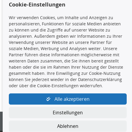
Cookie-Einstellungen
TecDoc Inside
Wir verwenden Cookies, um Inhalte und Anzeigen zu
Die hier angezeigten Daten,
personalisieren, Funktionen für soziale Medien anbieten
insbesondere die gesamte Datenbank,
zu können und die Zugriffe auf unserer Website zu
dürfen nicht kopiert werden. Es ist zu
analysieren. Außerdem geben wir Informationen zu Ihrer
unterlassen, die Daten oder die gesamte Datenbank ohne
Verwendung unserer Website an unsere Partner für
vorherige Zustimmung TecDocs zu vervielfältigen, zu
soziale Medien, Werbung und Analysen weiter. Unsere
verbreiten und/oder diese Handlungen durch Dritte ausführen
Partner führen diese Informationen möglicherweise mit
zu lassen. Ein Zuwiderhandeln stellt eine
weiteren Daten zusammen, die Sie ihnen bereit gestellt
Urheberrechtsverletzung dar und wird verfolgt.
haben oder die sie im Rahmen Ihrer Nutzung der Dienste
gesammelt haben. Ihre Einwilligung zur Cookie-Nutzung
können Sie jederzeit wieder in der Datenschutzerklärung
Kontakt
oder über die Cookie-Einstellungen widerrufen.
4yourcar GmbH
|
Avidesweg 1
|
27386 Hemsbünde
|
Alle akzeptieren
kundenservice@4yourcar.de
Einstellungen
Ablehnen