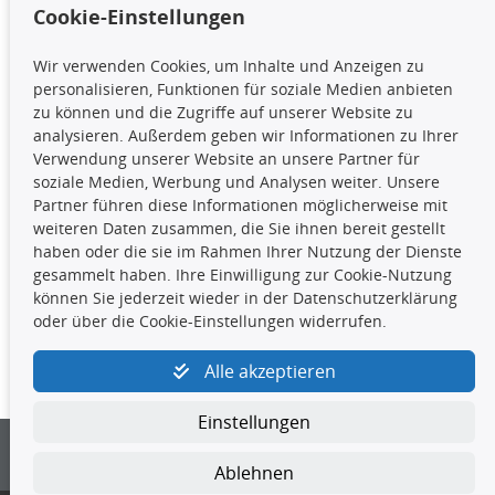
Cookie-Einstellungen
TecDoc Inside
Wir verwenden Cookies, um Inhalte und Anzeigen zu
Die hier angezeigten Daten,
personalisieren, Funktionen für soziale Medien anbieten
insbesondere die gesamte Datenbank,
zu können und die Zugriffe auf unserer Website zu
dürfen nicht kopiert werden. Es ist zu
analysieren. Außerdem geben wir Informationen zu Ihrer
unterlassen, die Daten oder die gesamte Datenbank ohne
Verwendung unserer Website an unsere Partner für
vorherige Zustimmung TecDocs zu vervielfältigen, zu
soziale Medien, Werbung und Analysen weiter. Unsere
verbreiten und/oder diese Handlungen durch Dritte ausführen
Partner führen diese Informationen möglicherweise mit
zu lassen. Ein Zuwiderhandeln stellt eine
weiteren Daten zusammen, die Sie ihnen bereit gestellt
Urheberrechtsverletzung dar und wird verfolgt.
haben oder die sie im Rahmen Ihrer Nutzung der Dienste
gesammelt haben. Ihre Einwilligung zur Cookie-Nutzung
können Sie jederzeit wieder in der Datenschutzerklärung
Kontakt
oder über die Cookie-Einstellungen widerrufen.
4yourcar GmbH
|
Avidesweg 1
|
27386 Hemsbünde
|
Alle akzeptieren
kundenservice@4yourcar.de
Einstellungen
Ablehnen