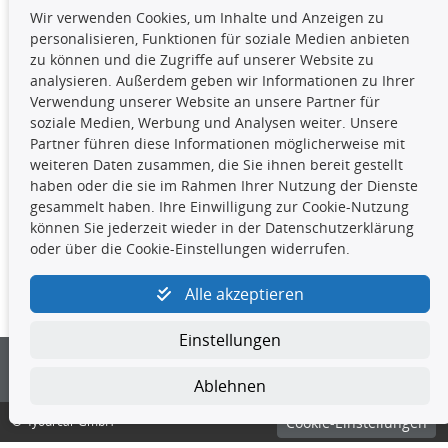
Wir verwenden Cookies, um Inhalte und Anzeigen zu
Die hier angezeigten Daten,
personalisieren, Funktionen für soziale Medien anbieten
insbesondere die gesamte Datenbank,
zu können und die Zugriffe auf unserer Website zu
dürfen nicht kopiert werden. Es ist zu
analysieren. Außerdem geben wir Informationen zu Ihrer
unterlassen, die Daten oder die gesamte Datenbank ohne
Verwendung unserer Website an unsere Partner für
vorherige Zustimmung TecDocs zu vervielfältigen, zu
soziale Medien, Werbung und Analysen weiter. Unsere
verbreiten und/oder diese Handlungen durch Dritte ausführen
Partner führen diese Informationen möglicherweise mit
zu lassen. Ein Zuwiderhandeln stellt eine
weiteren Daten zusammen, die Sie ihnen bereit gestellt
Urheberrechtsverletzung dar und wird verfolgt.
haben oder die sie im Rahmen Ihrer Nutzung der Dienste
gesammelt haben. Ihre Einwilligung zur Cookie-Nutzung
können Sie jederzeit wieder in der Datenschutzerklärung
Kontakt
oder über die Cookie-Einstellungen widerrufen.
4yourcar GmbH
|
Avidesweg 1
|
27386 Hemsbünde
|
Alle akzeptieren
kundenservice@4yourcar.de
Einstellungen
Ablehnen
© 4yourcar GmbH
Cookie-Einstellungen