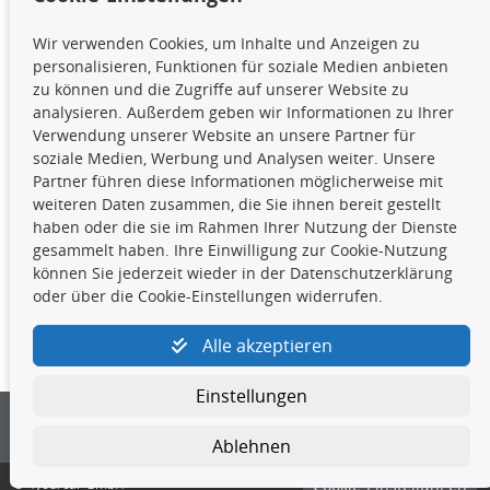
TecDoc Inside
Wir verwenden Cookies, um Inhalte und Anzeigen zu
Die hier angezeigten Daten,
personalisieren, Funktionen für soziale Medien anbieten
insbesondere die gesamte Datenbank,
zu können und die Zugriffe auf unserer Website zu
dürfen nicht kopiert werden. Es ist zu
analysieren. Außerdem geben wir Informationen zu Ihrer
unterlassen, die Daten oder die gesamte Datenbank ohne
Verwendung unserer Website an unsere Partner für
vorherige Zustimmung TecDocs zu vervielfältigen, zu
soziale Medien, Werbung und Analysen weiter. Unsere
verbreiten und/oder diese Handlungen durch Dritte ausführen
Partner führen diese Informationen möglicherweise mit
zu lassen. Ein Zuwiderhandeln stellt eine
weiteren Daten zusammen, die Sie ihnen bereit gestellt
Urheberrechtsverletzung dar und wird verfolgt.
haben oder die sie im Rahmen Ihrer Nutzung der Dienste
gesammelt haben. Ihre Einwilligung zur Cookie-Nutzung
können Sie jederzeit wieder in der Datenschutzerklärung
Kontakt
oder über die Cookie-Einstellungen widerrufen.
4yourcar GmbH
|
Avidesweg 1
|
27386 Hemsbünde
|
Alle akzeptieren
kundenservice@4yourcar.de
Einstellungen
Ablehnen
© 4yourcar GmbH
Cookie-Einstellungen