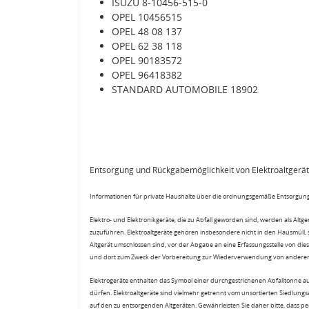
ISUZU 8-10456-515-0
OPEL 10456515
OPEL 48 08 137
OPEL 62 38 118
OPEL 90183572
OPEL 96418382
STANDARD AUTOMOBILE 18902
Entsorgung und Rückgabemöglichkeit von Elektroaltgerä
Informationen für private Haushalte über die ordnungsgemäße Entsorgung
Elektro- und Elektronikgeräte, die zu Abfall geworden sind, werden als Altg
zuzuführen. Elektroaltgeräte gehören insbesondere nicht in den Hausmüll,
Altgerät umschlossen sind, vor der Abgabe an eine Erfassungsstelle von diese
und dort zum Zweck der Vorbereitung zur Wiederverwendung von anderen E
Elektrogeräte enthalten das Symbol einer durchgestrichenen Abfalltonne a
dürfen. Elektroaltgeräte sind vielmehr getrennt vom unsortierten Siedlung
auf den zu entsorgenden Altgeräten. Gewährleisten Sie daher bitte, dass pe