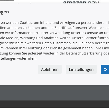
ärung zur Barrierefreiheit
e / Alt-Öl / Batterien
ngen
errufsbelehrung
trag widerrufen
 verwenden Cookies, um Inhalte und Anzeigen zu personalisieren, 
ien anbieten zu können und die Zugriffe auf unserer Website zu
en wir Informationen zu Ihrer Verwendung unserer Website an uns
iale Medien, Werbung und Analysen weiter. Unsere Partner führen
en, insbesondere die gesamte Datenbank, dürfen nicht kopiert werd
licherweise mit weiteren Daten zusammen, die Sie ihnen bereit ge
vorherige Zustimmung TecDocs zu vervielfältigen, zu verbreiten 
 im Rahmen Ihrer Nutzung der Dienste gesammelt haben. Ihre Einwi
 Zuwiderhandeln stellt eine Urheberrechtsverletzung dar und wird 
zung können Sie jederzeit wieder in der Datenschutzerklärung ode
stellungen widerrufen.
Ablehnen
Einstellungen
ar GmbH
|
Avidesweg 1
|
27386 Hemsbünde
|
kundenservice@4yo