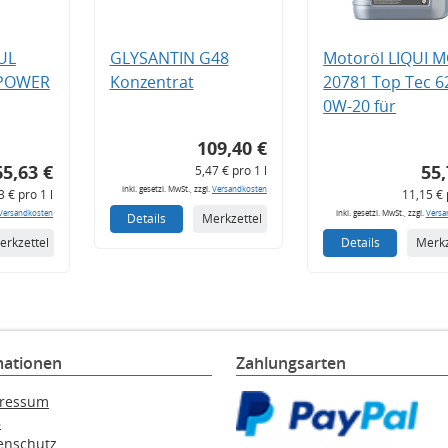
UL
GLYSANTIN G48
Motoröl LIQUI 
 POWER
Konzentrat
20781 Top Tec 6
0W-20 für
109,40 €
65,63 €
55,
5,47 € pro 1 l
inkl. gesetzl. MwSt., zzgl.
Versandkosten
3 € pro 1 l
11,15 € 
Versandkosten
inkl. gesetzl. MwSt., zzgl.
Versa
Details
Merkzettel
erkzettel
Details
Merkz
mationen
Zahlungsarten
ressum
B
enschutz