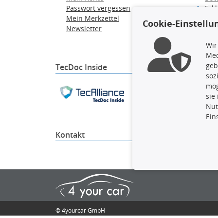
Passwort vergessen
Erkl
Mein Merkzettel
Hilf
Cookie-Einstellu
Newsletter
Wid
Ver
Wir
Med
geb
TecDoc Inside
soz
Die hier angezeigten Dat
mög
gesamte Datenbank ohne 
sie
ausführen zu lassen. Ein
Nut
Ein
Kontakt
4yourc
© 4yourcar GmbH