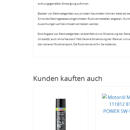
ordnungsgemäßen Entsorgung zuführen.
Besitzer von Elektroaltgeräten aus privaten Haushalten können diese bei de
Sinne des Elektrogesetzes eingerichteten Rücknahmestellen abgeben. Durch
Auswirkungen auf die Umwelt vermieden werden.
Eine Abgabe von Elektroaltgeräten ist ebenfalls durch Einsendung der Ware 
cm besitzt, auch ohne Neukauf. Falls Sie eine Einsendung der Ware an uns 
den sicheren Rücktransport. Die Rücknahme ist für Sie kostenlos.
Kunden kauften auch