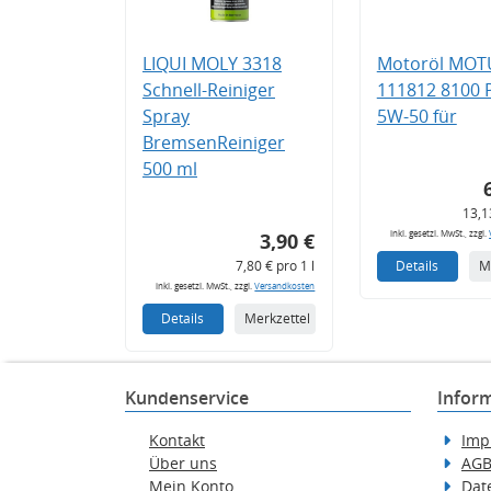
LIQUI MOLY 3318
Motoröl MOT
Schnell-Reiniger
111812 8100
Spray
5W-50 für
BremsenReiniger
500 ml
13,1
inkl. gesetzl. MwSt., zzgl.
3,90 €
7,80 € pro 1 l
Details
M
inkl. gesetzl. MwSt., zzgl.
Versandkosten
Details
Merkzettel
Kundenservice
Infor
Kontakt
Imp
Über uns
AG
Mein Konto
Dat