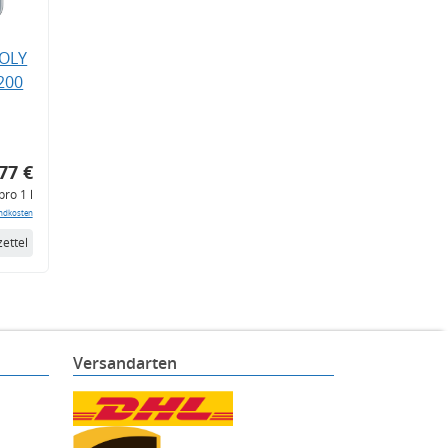
MOLY
200
77 €
pro 1 l
ndkosten
ettel
Versandarten