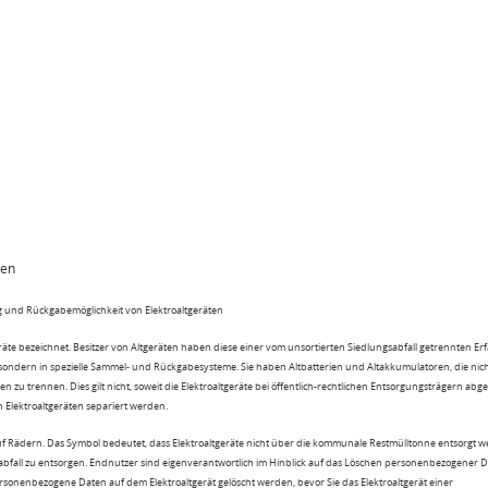
ten
 und Rückgabemöglichkeit von Elektroaltgeräten
eräte bezeichnet. Besitzer von Altgeräten haben diese einer vom unsortierten Siedlungsabfall getrennten Er
 sondern in spezielle Sammel- und Rückgabesysteme. Sie haben Altbatterien und Altakkumulatoren, die nic
n zu trennen. Dies gilt nicht, soweit die Elektroaltgeräte bei öffentlich-rechtlichen Entsorgungsträgern ab
lektroaltgeräten separiert werden.
uf Rädern. Das Symbol bedeutet, dass Elektroaltgeräte nicht über die kommunale Restmülltonne entsorgt 
sabfall zu entsorgen. Endnutzer sind eigenverantwortlich im Hinblick auf das Löschen personenbezogener 
rsonenbezogene Daten auf dem Elektroaltgerät gelöscht werden, bevor Sie das Elektroaltgerät einer