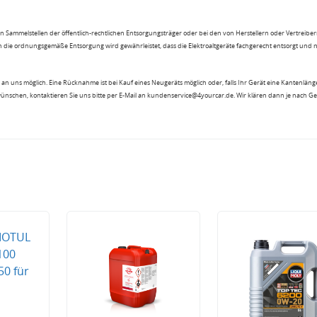
n Sammelstellen der öffentlich-rechtlichen Entsorgungsträger oder bei den von Herstellern oder Vertreiber
 die ordnungsgemäße Entsorgung wird gewährleistet, dass die Elektroaltgeräte fachgerecht entsorgt und 
an uns möglich. Eine Rücknahme ist bei Kauf eines Neugeräts möglich oder, falls Ihr Gerät eine Kantenlänge
wünschen, kontaktieren Sie uns bitte per E-Mail an kundenservice@4yourcar.de. Wir klären dann je nach G