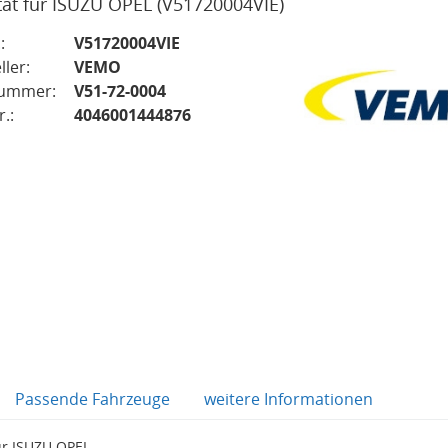
tät für ISUZU OPEL
(V51720004VIE)
:
V51720004VIE
ller:
VEMO
nummer:
V51-72-0004
.:
4046001444876
Passende Fahrzeuge
weitere Informationen
ür ISUZU OPEL