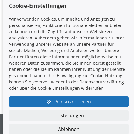
Cookie-Einstellungen
TecDoc Inside
Wir verwenden Cookies, um Inhalte und Anzeigen zu
Die hier angezeigten Daten,
personalisieren, Funktionen für soziale Medien anbieten
insbesondere die gesamte Datenbank,
zu können und die Zugriffe auf unserer Website zu
dürfen nicht kopiert werden. Es ist zu
analysieren. Außerdem geben wir Informationen zu Ihrer
unterlassen, die Daten oder die gesamte Datenbank ohne
Verwendung unserer Website an unsere Partner für
vorherige Zustimmung TecDocs zu vervielfältigen, zu
soziale Medien, Werbung und Analysen weiter. Unsere
verbreiten und/oder diese Handlungen durch Dritte ausführen
Partner führen diese Informationen möglicherweise mit
zu lassen. Ein Zuwiderhandeln stellt eine
weiteren Daten zusammen, die Sie ihnen bereit gestellt
Urheberrechtsverletzung dar und wird verfolgt.
haben oder die sie im Rahmen Ihrer Nutzung der Dienste
gesammelt haben. Ihre Einwilligung zur Cookie-Nutzung
können Sie jederzeit wieder in der Datenschutzerklärung
Kontakt
oder über die Cookie-Einstellungen widerrufen.
4yourcar GmbH
|
Avidesweg 1
|
27386 Hemsbünde
|
Alle akzeptieren
kundenservice@4yourcar.de
Einstellungen
Ablehnen