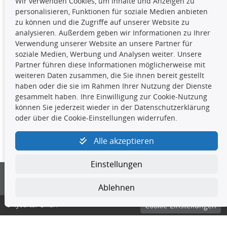
Wir verwenden Cookies, um Inhalte und Anzeigen zu
Die hier angezeigten Daten,
personalisieren, Funktionen für soziale Medien anbieten
insbesondere die gesamte Datenbank,
zu können und die Zugriffe auf unserer Website zu
dürfen nicht kopiert werden. Es ist zu
analysieren. Außerdem geben wir Informationen zu Ihrer
unterlassen, die Daten oder die gesamte Datenbank ohne
Verwendung unserer Website an unsere Partner für
vorherige Zustimmung TecDocs zu vervielfältigen, zu
soziale Medien, Werbung und Analysen weiter. Unsere
verbreiten und/oder diese Handlungen durch Dritte ausführen
Partner führen diese Informationen möglicherweise mit
zu lassen. Ein Zuwiderhandeln stellt eine
weiteren Daten zusammen, die Sie ihnen bereit gestellt
Urheberrechtsverletzung dar und wird verfolgt.
haben oder die sie im Rahmen Ihrer Nutzung der Dienste
gesammelt haben. Ihre Einwilligung zur Cookie-Nutzung
können Sie jederzeit wieder in der Datenschutzerklärung
Kontakt
oder über die Cookie-Einstellungen widerrufen.
4yourcar GmbH
|
Avidesweg 1
|
27386 Hemsbünde
|
Alle akzeptieren
kundenservice@4yourcar.de
Einstellungen
Ablehnen
© 4yourcar GmbH
Cookie-Einstellungen