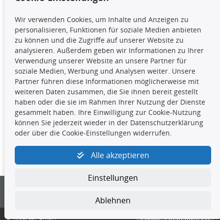
TecDoc Inside
Wir verwenden Cookies, um Inhalte und Anzeigen zu
Die hier angezeigten Daten,
personalisieren, Funktionen für soziale Medien anbieten
insbesondere die gesamte Datenbank,
zu können und die Zugriffe auf unserer Website zu
dürfen nicht kopiert werden. Es ist zu
analysieren. Außerdem geben wir Informationen zu Ihrer
unterlassen, die Daten oder die gesamte Datenbank ohne
Verwendung unserer Website an unsere Partner für
vorherige Zustimmung TecDocs zu vervielfältigen, zu
soziale Medien, Werbung und Analysen weiter. Unsere
verbreiten und/oder diese Handlungen durch Dritte ausführen
Partner führen diese Informationen möglicherweise mit
zu lassen. Ein Zuwiderhandeln stellt eine
weiteren Daten zusammen, die Sie ihnen bereit gestellt
Urheberrechtsverletzung dar und wird verfolgt.
haben oder die sie im Rahmen Ihrer Nutzung der Dienste
gesammelt haben. Ihre Einwilligung zur Cookie-Nutzung
können Sie jederzeit wieder in der Datenschutzerklärung
Kontakt
oder über die Cookie-Einstellungen widerrufen.
4yourcar GmbH
|
Avidesweg 1
|
27386 Hemsbünde
|
Alle akzeptieren
kundenservice@4yourcar.de
Einstellungen
Ablehnen
© 4yourcar GmbH
Cookie-Einstellungen