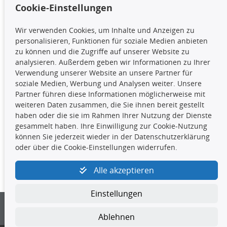
Cookie-Einstellungen
TecDoc Inside
Wir verwenden Cookies, um Inhalte und Anzeigen zu
Die hier angezeigten Daten,
personalisieren, Funktionen für soziale Medien anbieten
insbesondere die gesamte Datenbank,
zu können und die Zugriffe auf unserer Website zu
dürfen nicht kopiert werden. Es ist zu
analysieren. Außerdem geben wir Informationen zu Ihrer
unterlassen, die Daten oder die gesamte Datenbank ohne
Verwendung unserer Website an unsere Partner für
vorherige Zustimmung TecDocs zu vervielfältigen, zu
soziale Medien, Werbung und Analysen weiter. Unsere
verbreiten und/oder diese Handlungen durch Dritte ausführen
Partner führen diese Informationen möglicherweise mit
zu lassen. Ein Zuwiderhandeln stellt eine
weiteren Daten zusammen, die Sie ihnen bereit gestellt
Urheberrechtsverletzung dar und wird verfolgt.
haben oder die sie im Rahmen Ihrer Nutzung der Dienste
gesammelt haben. Ihre Einwilligung zur Cookie-Nutzung
können Sie jederzeit wieder in der Datenschutzerklärung
Kontakt
oder über die Cookie-Einstellungen widerrufen.
4yourcar GmbH
|
Avidesweg 1
|
27386 Hemsbünde
|
Alle akzeptieren
kundenservice@4yourcar.de
Einstellungen
Ablehnen